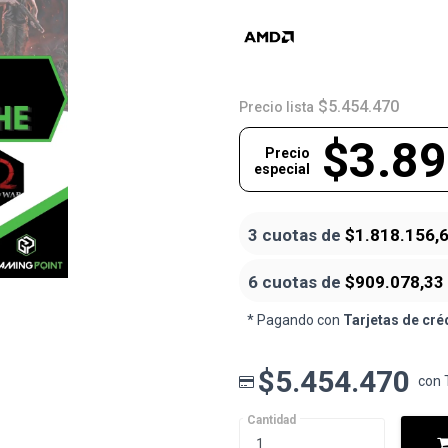
$5.454.470
Precio lista
$3.89
Precio
especial
3 cuotas de
$1.818.156,
6 cuotas de
$909.078,33
* Pagando con
Tarjetas de cré
$5.454.470
con 
Cantidad