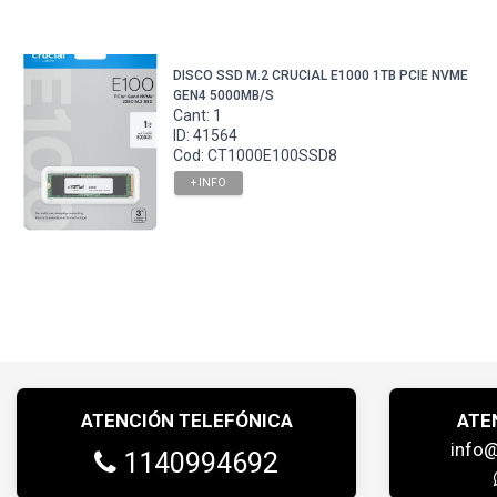
DISCO SSD M.2 CRUCIAL E1000 1TB PCIE NVME
GEN4 5000MB/S
Cant: 1
ID: 41564
Cod: CT1000E100SSD8
+ INFO
ATENCIÓN TELEFÓNICA
ATE
info
1140994692