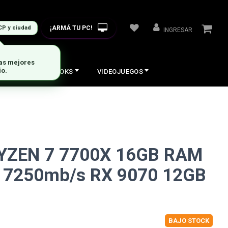
¡ARMÁ TU PC!
CP y ciudad
INGRESAR
COS
NOTEBOOKS
VIDEOJUEGOS
YZEN 7 7700X 16GB RAM
 7250mb/s RX 9070 12GB
BAJO STOCK