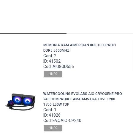
MEMORIA RAM AIMERICAN 8GB TELEPATHY
DDR5 5600MHZ
Cant: 2
ID: 41502
Cod: AIU8GD556
+ INFO
WATERCOOLING EVOLABS AIO CRYOGENE PRO
240 COMPATIBLE AM4 AM5 LGA 1851 1200
1700 250W TDP
Cant: 1
ID: 41826
Cod: EVOAIO-CP240
+ INFO