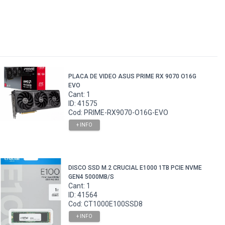
PLACA DE VIDEO ASUS PRIME RX 9070 O16G
EVO
Cant: 1
ID: 41575
Cod: PRIME-RX9070-O16G-EVO
+ INFO
DISCO SSD M.2 CRUCIAL E1000 1TB PCIE NVME
GEN4 5000MB/S
Cant: 1
ID: 41564
Cod: CT1000E100SSD8
+ INFO