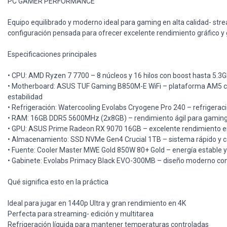
PC GAMER PERFORMANCE
Equipo equilibrado y moderno ideal para gaming en alta calidad- stre
configuración pensada para ofrecer excelente rendimiento gráfico y 
Especificaciones principales
• CPU: AMD Ryzen 7 7700 – 8 núcleos y 16 hilos con boost hasta 5.3
• Motherboard: ASUS TUF Gaming B850M-E WiFi – plataforma AM5 c
estabilidad
• Refrigeración: Watercooling Evolabs Cryogene Pro 240 – refrigeració
• RAM: 16GB DDR5 5600MHz (2x8GB) – rendimiento ágil para gaming 
• GPU: ASUS Prime Radeon RX 9070 16GB – excelente rendimiento en
• Almacenamiento: SSD NVMe Gen4 Crucial 1TB – sistema rápido y c
• Fuente: Cooler Master MWE Gold 850W 80+ Gold – energía estable y 
• Gabinete: Evolabs Primacy Black EVO-300MB – diseño moderno con 
Qué significa esto en la práctica
Ideal para jugar en 1440p Ultra y gran rendimiento en 4K
Perfecta para streaming- edición y multitarea
Refrigeración líquida para mantener temperaturas controladas