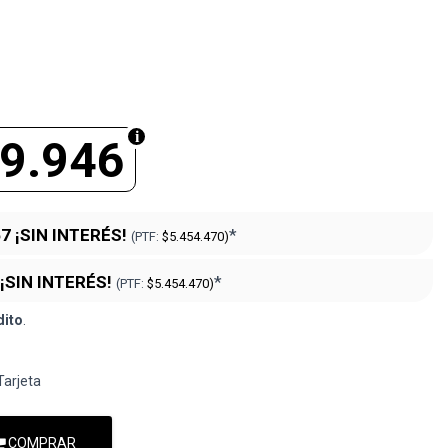
9.946
67
¡SIN INTERÉS!
*
(PTF:
$5.454.470)
¡SIN INTERÉS!
*
(PTF:
$5.454.470)
dito
.
Tarjeta
COMPRAR