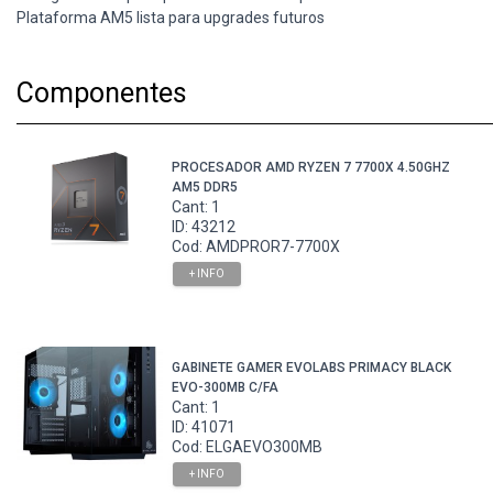
Plataforma AM5 lista para upgrades futuros
Componentes
PROCESADOR AMD RYZEN 7 7700X 4.50GHZ
AM5 DDR5
Cant: 1
ID: 43212
Cod: AMDPROR7-7700X
+ INFO
GABINETE GAMER EVOLABS PRIMACY BLACK
EVO-300MB C/FA
Cant: 1
ID: 41071
Cod: ELGAEVO300MB
+ INFO