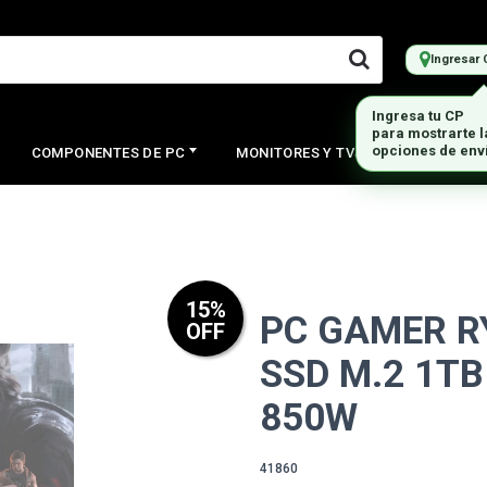
Ingresar 
COMPONENTES DE PC
MONITORES Y TVS
PERIFERI
15
%
PC GAMER R
OFF
SSD M.2 1TB
850W
41860