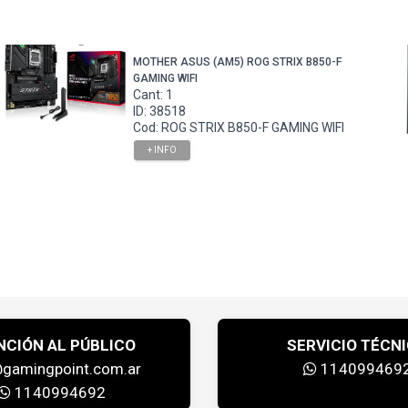
MOTHER ASUS (AM5) ROG STRIX B850-F
GAMING WIFI
Cant: 1
ID: 38518
Cod: ROG STRIX B850-F GAMING WIFI
+ INFO
NCIÓN AL PÚBLICO
SERVICIO TÉCN
@gamingpoint.com.ar
114099469
1140994692