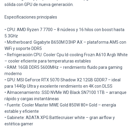
sólida con GPU de nueva generación.
Especificaciones principales
• CPU: AMD Ryzen 7 7700 – 8 núcleos y 16 hilos con boost hasta
5.3GHz
• Motherboard: Gigabyte B650M D3HP AX – plataforma AM5 con
WiFi y soporte DDR5
• Refrigeración CPU: Cooler Cpu Id-cooling Frozn A610 Argb White
– cooler eficiente para temperaturas estables
• RAM: 16GB DDR5 5600MHz – rendimiento fluido para gaming
moderno
• GPU: MSI GeForce RTX 5070 Shadow X2 12GB GDDR7 – ideal
para 1440p Ultra y excelente rendimiento en 4K con DLSS
• Almacenamiento: SSD NVMe WD Black SN7100 1TB – arranque
rápido y cargas instantáneas
• Fuente: Cooler Master MWE Gold 850W 80+ Gold – energía
estable y eficiente
• Gabinete: ADATA XPG Battlecruiser white – gran airflow y
estética gamer