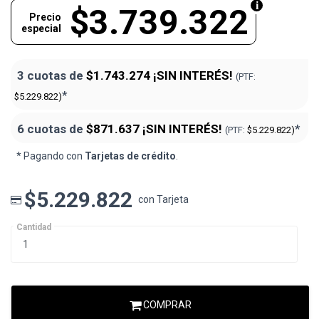
$3.739.322
Precio
especial
3 cuotas de
$1.743.274
¡SIN INTERÉS!
(PTF:
*
$5.229.822)
6 cuotas de
$871.637
¡SIN INTERÉS!
*
(PTF:
$5.229.822)
* Pagando con
Tarjetas de crédito
.
$5.229.822
con Tarjeta
Cantidad
COMPRAR