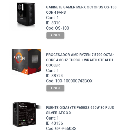
GABINETE GAMER MERX OCTOPUS OS-100
CON 4 FANS
Cant: 1
ID: 8310
Cod: OS-100
+ INFO
PROCESADOR AMD RYZEN 7 5700 OCTA-
CORE 4.6GHZ TURBO + WRAITH STEALTH
COOLER
Cant: 1
ID: 38724
Cod: 100-100000743BOX
+ INFO
FUENTE GIGABYTE P650SS 650W 80 PLUS
SILVER ATX 3.0
Cant: 1
ID: 40136
Cod: GP-P650SS