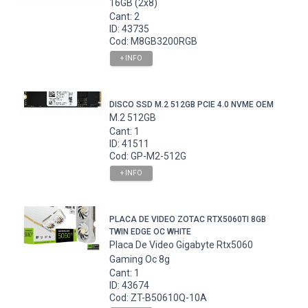
16GB (2x8)
Cant: 2
ID: 43735
Cod: M8GB3200RGB
+ INFO
DISCO SSD M.2 512GB PCIE 4.0 NVME OEM
M.2 512GB
Cant: 1
ID: 41511
Cod: GP-M2-512G
+ INFO
PLACA DE VIDEO ZOTAC RTX5060TI 8GB
TWIN EDGE OC WHITE
Placa De Video Gigabyte Rtx5060
Gaming Oc 8g
Cant: 1
ID: 43674
Cod: ZT-B50610Q-10A