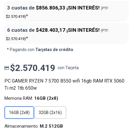
3 cuotas de
$856.806,33
¡SIN INTERÉS!
(PTF:
*
$2.570.419)
6 cuotas de
$428.403,17
¡SIN INTERÉS!
(PTF:
*
$2.570.419)
* Pagando con
Tarjetas de crédito
.
$2.570.419
con Tarjeta
PC GAMER RYZEN 7 5700 B550 wifi 16gb RAM RTX 5060
Ti m2 1tb 650w
Memoria RAM:
16GB (2x8)
16GB (2x8)
32GB (2x16)
Almacenamiento:
M.2 512GB