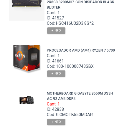
2X8GB 3200MHZ CON DISIPADOR BLACK
BLISTER
Cant: 1
ID: 41527
Cod: HSC416U32D3 8G*2
+ INFO
PROCESADOR AMD (AM4) RYZEN 7 5700
Cant: 1
ID: 41661
Cod: 100-100000743SBX
+ INFO
MOTHERBOARD GIGABYTE B550M DS3H
AC R2 AM4 DDR4
Cant: 1
ID: 42838
Cod: GIGMOTB550MDAR
+ INFO