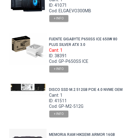
ID: 41071
Cod: ELGAEVO300MB
+ INFO
FUENTE GIGABYTE P650SS ICE 650W 80
PLUS SILVER ATX 3.0
Cant: 1
ID: 38391
Cod: GP-P650SS ICE
+ INFO
DISCO SSD M.2 512GB PCIE 4.0 NVME OEM
Cant: 1
ID: 41511
Cod: GP-M2-512G
+ INFO
MEMORIA RAM HIKSEMI ARMOR 16GB