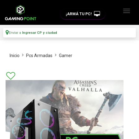
¡ARMÁ TU PC!
Enviar a
Ingresar CP y ciudad
Inicio
Pcs Armadas
Gamer