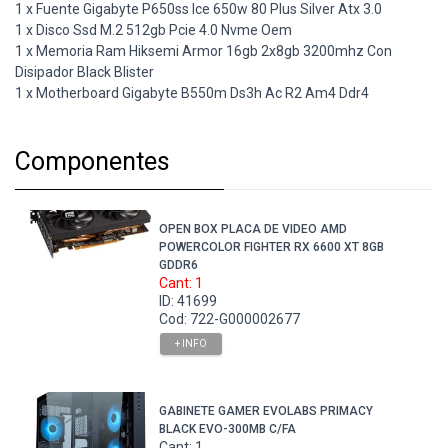
1 x Fuente Gigabyte P650ss Ice 650w 80 Plus Silver Atx 3.0
1 x Disco Ssd M.2 512gb Pcie 4.0 Nvme Oem
1 x Memoria Ram Hiksemi Armor 16gb 2x8gb 3200mhz Con
Disipador Black Blister
1 x Motherboard Gigabyte B550m Ds3h Ac R2 Am4 Ddr4
Componentes
OPEN BOX PLACA DE VIDEO AMD
POWERCOLOR FIGHTER RX 6600 XT 8GB
GDDR6
Cant: 1
ID: 41699
Cod: 722-G000002677
+ INFO
GABINETE GAMER EVOLABS PRIMACY
BLACK EVO-300MB C/FA
Cant: 1