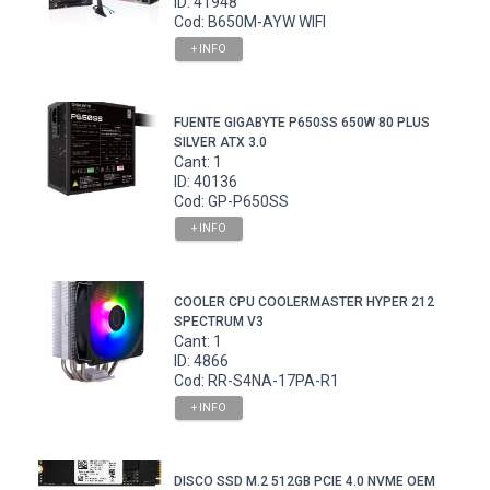
ID: 41948
Cod: B650M-AYW WIFI
+ INFO
FUENTE GIGABYTE P650SS 650W 80 PLUS
SILVER ATX 3.0
Cant: 1
ID: 40136
Cod: GP-P650SS
+ INFO
COOLER CPU COOLERMASTER HYPER 212
SPECTRUM V3
Cant: 1
ID: 4866
Cod: RR-S4NA-17PA-R1
+ INFO
DISCO SSD M.2 512GB PCIE 4.0 NVME OEM