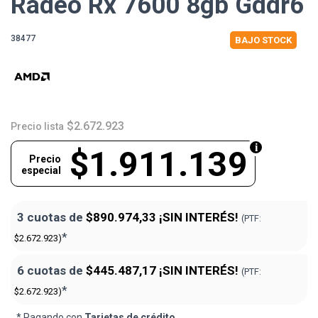
Radeo Rx 7600 8gb Gddr6
38477
BAJO STOCK
$2.672.923
Precio lista
$1.911.139
Precio
especial
3 cuotas de
$890.974,33
¡SIN INTERÉS!
(PTF:
*
$2.672.923)
6 cuotas de
$445.487,17
¡SIN INTERÉS!
(PTF:
*
$2.672.923)
* Pagando con
Tarjetas de crédito
.