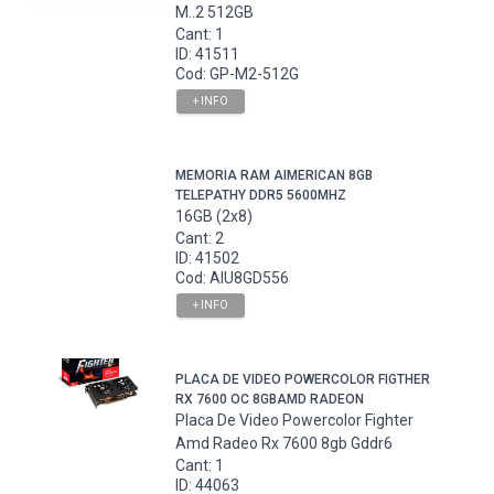
M..2 512GB
Cant: 1
ID: 41511
Cod: GP-M2-512G
+ INFO
MEMORIA RAM AIMERICAN 8GB
TELEPATHY DDR5 5600MHZ
16GB (2x8)
Cant: 2
ID: 41502
Cod: AIU8GD556
+ INFO
PLACA DE VIDEO POWERCOLOR FIGTHER
RX 7600 OC 8GBAMD RADEON
Placa De Video Powercolor Fighter
Amd Radeo Rx 7600 8gb Gddr6
Cant: 1
ID: 44063