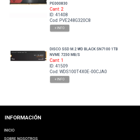
PE000830
Cant: 2
ID: 41408
Cod: PVE248G320C8
+ INFO
DISCO SSD M.2 WD BLACK SN7100 1TB
NVME 7250 MB/S
Cant: 1
ID: 41509
Cod: WDS100T4X0E-00CJA0
+ INFO
INFORMACIÓN
INICIO
SOBRE NOSOTROS