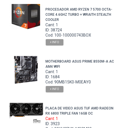
PROCESADOR AMD RYZEN 7 5700 OCTA-
CORE 4.6GHZ TURBO + WRAITH STEALTH
COOLER
Cant: 1
ID: 38724
Cod: 100-100000743BOX
+ INFO
MOTHERBOARD ASUS PRIME B550M-A AC
AM4 WIFI
Cant: 1
ID: 1684
Cod: 90MB15K0-M0EAY0
+ INFO
PLACA DE VIDEO ASUS TUF AMD RADEON
RX 6800 TRIPLE FAN 16GB OC
Cant: 1
ID: 3923