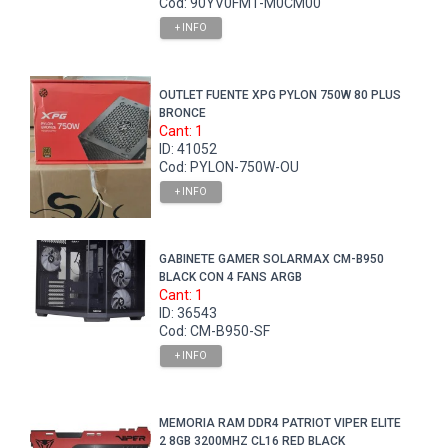
Cod: 90YV0FM1-M0CM00
+ INFO
OUTLET FUENTE XPG PYLON 750W 80 PLUS
BRONCE
Cant: 1
ID: 41052
Cod: PYLON-750W-OU
+ INFO
GABINETE GAMER SOLARMAX CM-B950
BLACK CON 4 FANS ARGB
Cant: 1
ID: 36543
Cod: CM-B950-SF
+ INFO
MEMORIA RAM DDR4 PATRIOT VIPER ELITE
2 8GB 3200MHZ CL16 RED BLACK