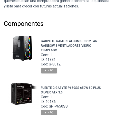
quienes buscan una computadora gamer económica- equilibrada
y lista para crecer con futuras actualizaciones.
Componentes
GABINETE GAMER FALCOM G-8012 FAN
RAINBOW 3 VENTILADORES VIDRIO
TEMPLADO
Cant: 1
ID: 41831
Cod: G-8012
+ INFO
FUENTE GIGABYTE P650SS 650W 80 PLUS
SILVER ATX 3.0
Cant: 1
ID: 40136
Cod: GP-P650SS
+ INFO