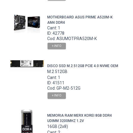
MOTHERBOARD ASUS PRIME A520M-K
AM4 DDR4
Cant: 1
ID: 42778
Cod: ASUMOTPRA520M-K
+ INFO
DISCO SSD M.2 512GB PCIE 4.0 NVME OEM
M.2 512GB
Cant: 1
ID: 41511
Cod: GP-M2-512G
+ INFO
MEMORIA RAM MERX KOREI 8GB DDR4
UDIMM 3200MHZ 1.2V
16GB (2x8)
Cant: 2