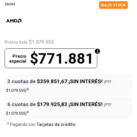
38484
BAJO STOCK
$1.079.555
Precio lista
$771.881
Precio
especial
3 cuotas de
$359.851,67
¡SIN INTERÉS!
(PTF:
*
$1.079.555)
6 cuotas de
$179.925,83
¡SIN INTERÉS!
(PTF:
*
$1.079.555)
* Pagando con
Tarjetas de crédito
.