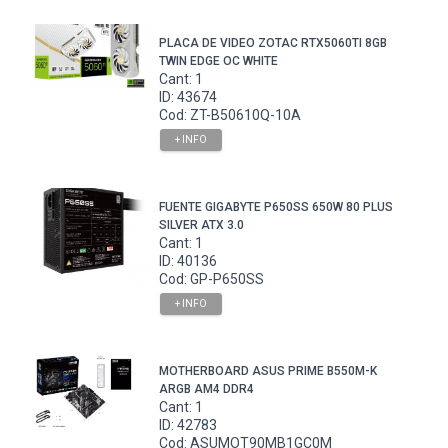
PLACA DE VIDEO ZOTAC RTX5060TI 8GB
TWIN EDGE OC WHITE
Cant: 1
ID: 43674
Cod: ZT-B50610Q-10A
+ INFO
FUENTE GIGABYTE P650SS 650W 80 PLUS
SILVER ATX 3.0
Cant: 1
ID: 40136
Cod: GP-P650SS
+ INFO
MOTHERBOARD ASUS PRIME B550M-K
ARGB AM4 DDR4
Cant: 1
ID: 42783
Cod: ASUMOT90MB1GC0M