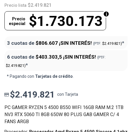
$2.419.821
Precio lista
$1.730.173
Precio
especial
3 cuotas de
$806.607
¡SIN INTERÉS!
*
(PTF:
$2.419.821)
6 cuotas de
$403.303,5
¡SIN INTERÉS!
(PTF:
*
$2.419.821)
* Pagando con
Tarjetas de crédito
.
$2.419.821
con Tarjeta
PC GAMER RYZEN 5 4500 B550 WIFI 16GB RAM M.2 1TB
NV3 RTX 5060 TI 8GB 650W 80 PLUS GAB GAMER C/ 4
FANS ARGB
Procesador:
Procesador Amd Ryzen 5 4500 Sixcore 4.1ghz