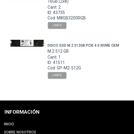
16GB (2x8)
Cant: 2
ID: 43735
Cod: M8GB3200RGB
+ INFO
DISCO SSD M.2 512GB PCIE 4.0 NVME OEM
M.2 512 GB
Cant: 1
ID: 41511
Cod: GP-M2-512G
+ INFO
INFORMACIÓN
INICIO
SOBRE NOSOTROS