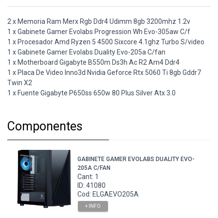
2 x Memoria Ram Merx Rgb Ddr4 Udimm 8gb 3200mhz 1.2v
1 x Gabinete Gamer Evolabs Progression Wh Evo-305aw C/f
1 x Procesador Amd Ryzen 5 4500 Sixcore 4.1ghz Turbo S/video
1 x Gabinete Gamer Evolabs Duality Evo-205a C/fan
1 x Motherboard Gigabyte B550m Ds3h Ac R2 Am4 Ddr4
1 x Placa De Video Inno3d Nvidia Geforce Rtx 5060 Ti 8gb Gddr7
Twin X2
1 x Fuente Gigabyte P650ss 650w 80 Plus Silver Atx 3.0
Componentes
GABINETE GAMER EVOLABS DUALITY EVO-
205A C/FAN
Cant: 1
ID: 41080
Cod: ELGAEVO205A
+ INFO