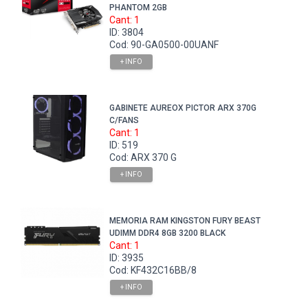
PHANTOM 2GB
Cant: 1
ID: 3804
Cod: 90-GA0500-00UANF
+ INFO
GABINETE AUREOX PICTOR ARX 370G
C/FANS
Cant: 1
ID: 519
Cod: ARX 370 G
+ INFO
MEMORIA RAM KINGSTON FURY BEAST
UDIMM DDR4 8GB 3200 BLACK
Cant: 1
ID: 3935
Cod: KF432C16BB/8
+ INFO