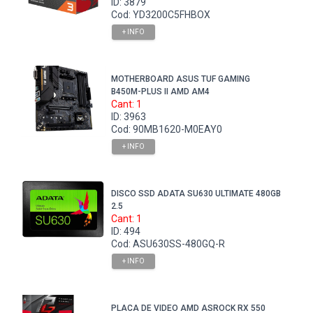
ID: 3879
Cod: YD3200C5FHBOX
+ INFO
MOTHERBOARD ASUS TUF GAMING
B450M-PLUS II AMD AM4
Cant: 1
ID: 3963
Cod: 90MB1620-M0EAY0
+ INFO
DISCO SSD ADATA SU630 ULTIMATE 480GB
2.5
Cant: 1
ID: 494
Cod: ASU630SS-480GQ-R
+ INFO
PLACA DE VIDEO AMD ASROCK RX 550