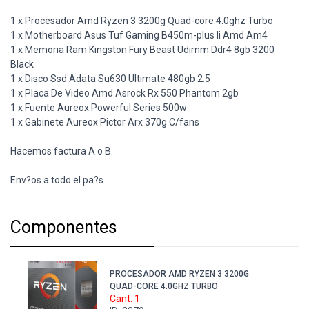
1 x Procesador Amd Ryzen 3 3200g Quad-core 4.0ghz Turbo
1 x Motherboard Asus Tuf Gaming B450m-plus Ii Amd Am4
1 x Memoria Ram Kingston Fury Beast Udimm Ddr4 8gb 3200
Black
1 x Disco Ssd Adata Su630 Ultimate 480gb 2.5
1 x Placa De Video Amd Asrock Rx 550 Phantom 2gb
1 x Fuente Aureox Powerful Series 500w
1 x Gabinete Aureox Pictor Arx 370g C/fans
Hacemos factura A o B.
Env?os a todo el pa?s.
Componentes
PROCESADOR AMD RYZEN 3 3200G
QUAD-CORE 4.0GHZ TURBO
Cant: 1