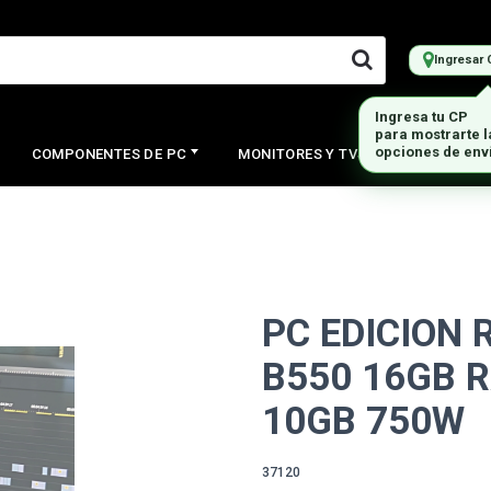
Ingresar 
COMPONENTES DE PC
MONITORES Y TVS
PERIFERI
PC EDICION 
B550 16GB R
10GB 750W
37120