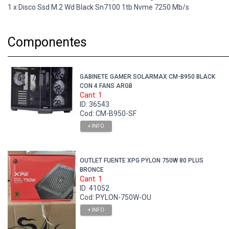
1 x Disco Ssd M.2 Wd Black Sn7100 1tb Nvme 7250 Mb/s
Componentes
GABINETE GAMER SOLARMAX CM-B950 BLACK
CON 4 FANS ARGB
Cant: 1
ID: 36543
Cod: CM-B950-SF
+ INFO
OUTLET FUENTE XPG PYLON 750W 80 PLUS
BRONCE
Cant: 1
ID: 41052
Cod: PYLON-750W-OU
+ INFO