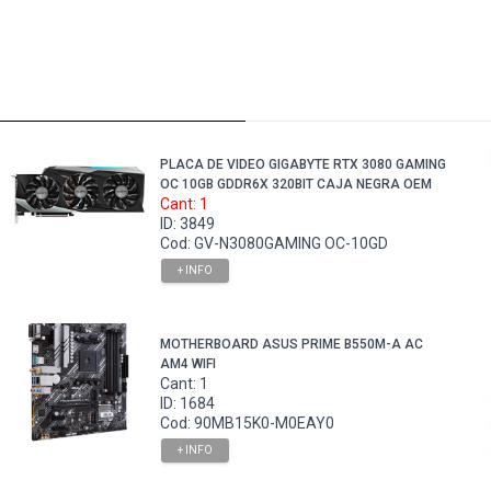
PLACA DE VIDEO GIGABYTE RTX 3080 GAMING
OC 10GB GDDR6X 320BIT CAJA NEGRA OEM
Cant: 1
ID: 3849
Cod: GV-N3080GAMING OC-10GD
+ INFO
MOTHERBOARD ASUS PRIME B550M-A AC
AM4 WIFI
Cant: 1
ID: 1684
Cod: 90MB15K0-M0EAY0
+ INFO