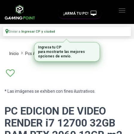
¡ARMÁ TU PC!
Enviar a
Ingresar CP y ciudad
Ingresa tu CP
para mostrarte las mejores
Inicio
Pcs Armadas
Edicion Y Diseno
opciones de envío.
* Las imágenes se exhiben con fines ilustrativos.
PC EDICION DE VIDEO
RENDER i7 12700 32GB