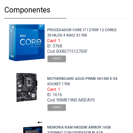
Componentes
PROCESADOR CORE I7 12700F 12 CORES
20 HILOS 4.9GHZ S1700
Cant: 1
ID: 3768
Cod: BX8071512700F
+ INFO
MOTHERBOARD ASUS PRIME H610M-E D4
SOCKET 1700
Cant: 1
ID: 1616
Cod: 90MB19N0-M0EAY0
+ INFO
MEMORIA RAM HIKSEMI ARMOR 16GB
3200MHZ CON DISIPADOR BLACK