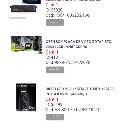
Cant: 2
ID: 35920
Cod: HSC416U32D2 16G
+ INFO
OPEN BOX PLACA DE VIDEO ZOTAC RTX
2060 12GB 192BIT GDDR6
Cant: 1
ID: 4131
Cod: 9288-9N527-220Z8
+ INFO
DISCO SSD M.2 HIKSEMI FUTUREX 1024GB
PCIE 4.0 NVME 7450MB/S
Cant: 1
ID: 36199
Cod: HS-SSD-FUTUREX 1024G
+ INFO