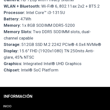
WLAN + Bluetooth:
Wi-Fi® 6, 802.11ax 2x2 + BT5.2
Processor:
Intel Core™ i3-1315U
Battery:
47Wh
Memory:
1x 8GB SODIMM DDR5-5200
Memory Slots:
Two DDR5 SODIMM slots, dual-
channel capable
Storage:
512GB SSD M.2 2242 PCIe® 4.0x4 NVMe®
Display:
15.6" FHD (1920x1080) TN 250nits Anti-
glare, 45% NTSC
Graphics:
Integrated Intel® UHD Graphics
Chipset:
Intel® SoC Platform
INFORMACIÓN
INICIO