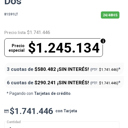
Dos
81S91LT
24/48HS
$1.741.446
Precio lista
$1.245.134
Precio
especial
3 cuotas de
$580.482
¡SIN INTERÉS!
*
(PTF:
$1.741.446)
6 cuotas de
$290.241
¡SIN INTERÉS!
*
(PTF:
$1.741.446)
* Pagando con
Tarjetas de crédito
.
$1.741.446
con Tarjeta
Cantidad