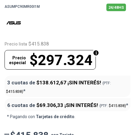
ASUMPC90MR00I1M
24/48HS
$415.838
Precio lista
$297.324
Precio
especial
3 cuotas de
$138.612,67
¡SIN INTERÉS!
(PTF:
*
$415.838)
6 cuotas de
$69.306,33
¡SIN INTERÉS!
*
(PTF:
$415.838)
* Pagando con
Tarjetas de crédito
.