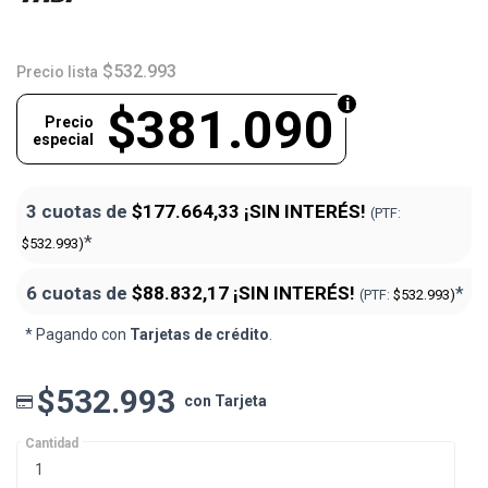
$532.993
Precio lista
$381.090
Precio
especial
3 cuotas de
$177.664,33
¡SIN INTERÉS!
(PTF:
*
$532.993)
6 cuotas de
$88.832,17
¡SIN INTERÉS!
*
(PTF:
$532.993)
* Pagando con
Tarjetas de crédito
.
$532.993
con Tarjeta
Cantidad