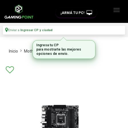
¡ARMÁ TU PC!
Enviar a
Ingresar CP y ciudad
Ingresa tu CP
para mostrarte las mejores
Inicio
Motherboards
Intel Y Amd
opciones de envío.