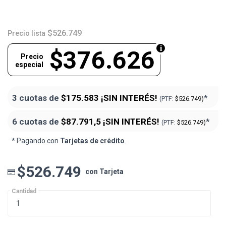
$526.749
Precio lista
$376.626
Precio
especial
3 cuotas de
$175.583
¡SIN INTERÉS!
*
(PTF:
$526.749)
6 cuotas de
$87.791,5
¡SIN INTERÉS!
*
(PTF:
$526.749)
* Pagando con
Tarjetas de crédito
.
$526.749
con Tarjeta
Cantidad