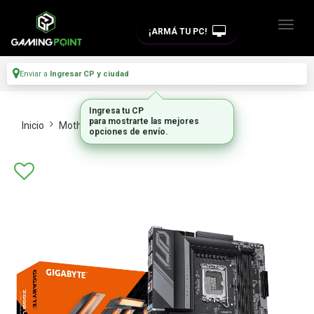
¡ARMÁ TU PC!
Enviar a
Ingresar CP y ciudad
Ingresa tu CP
para mostrarte las mejores
Inicio
Motherboards
Intel Y Amd
opciones de envío.