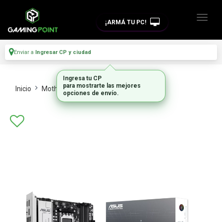
¡ARMÁ TU PC!
Enviar a
Ingresar CP y ciudad
Ingresa tu CP
para mostrarte las mejores
Inicio
Motherboards
Intel Y Amd
opciones de envío.