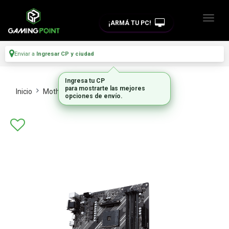
¡ARMÁ TU PC!
Enviar a
Ingresar CP y ciudad
Ingresa tu CP
para mostrarte las mejores
Inicio
Motherboards
Intel Y Amd
opciones de envío.