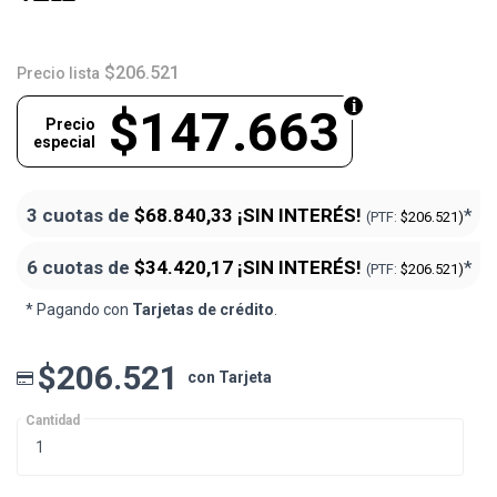
$206.521
Precio lista
$147.663
Precio
especial
3 cuotas de
$68.840,33
¡SIN INTERÉS!
*
(PTF:
$206.521)
6 cuotas de
$34.420,17
¡SIN INTERÉS!
*
(PTF:
$206.521)
* Pagando con
Tarjetas de crédito
.
$206.521
con Tarjeta
Cantidad