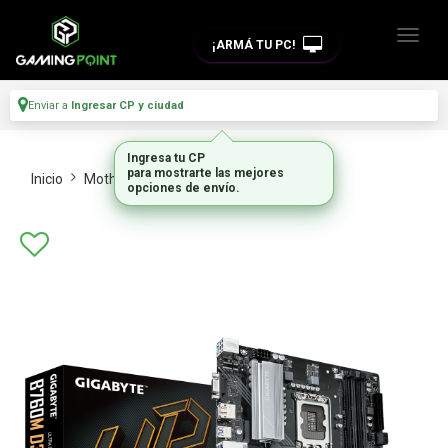
¡ARMÁ TU PC!
Enviar a
Ingresar CP y ciudad
Ingresa tu CP
para mostrarte las mejores
Inicio
Motherboards
Intel Y Amd
opciones de envío.