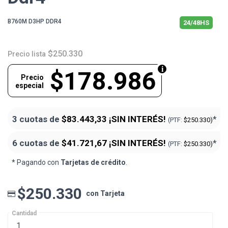
B760M D3HP DDR4
24/48HS
$250.330
Precio lista
$178.986
Precio
especial
3 cuotas de
$83.443,33
¡SIN INTERÉS!
*
(PTF:
$250.330)
6 cuotas de
$41.721,67
¡SIN INTERÉS!
*
(PTF:
$250.330)
* Pagando con
Tarjetas de crédito
.
$250.330
con Tarjeta
Cantidad