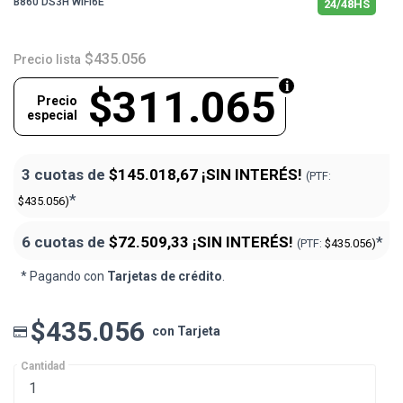
B860 DS3H WIFI6E
24/48HS
$435.056
Precio lista
$311.065
Precio
especial
3 cuotas de
$145.018,67
¡SIN INTERÉS!
(PTF:
*
$435.056)
6 cuotas de
$72.509,33
¡SIN INTERÉS!
*
(PTF:
$435.056)
* Pagando con
Tarjetas de crédito
.
$435.056
con Tarjeta
Cantidad