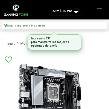
¡ARMÁ TU PC!
Enviar a
Ingresar CP y ciudad
Ingresa tu CP
para mostrarte las mejores
Inicio
Motherboards
Intel Y Amd
opciones de envío.