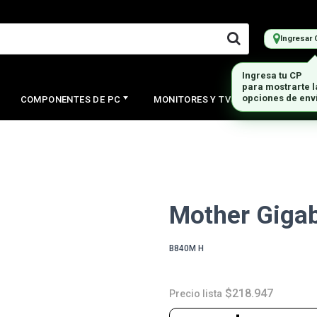
Ingresar 
Ingresa tu CP
para mostrarte 
opciones de env
COMPONENTES DE PC
MONITORES Y TVS
PERIFERI
Mother Giga
B840M H
$218.947
Precio lista