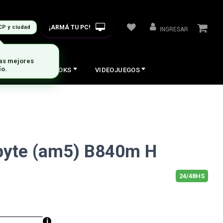
¡ARMÁ TU PC!
CP y ciudad
INGRESAR
las mejores
ío.
COS
NOTEBOOKS
VIDEOJUEGOS
byte (am5) B840m H
24/48HS