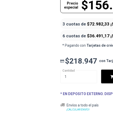
$156
Precio
especial
3 cuotas de
$72.982,33
¡
6 cuotas de
$36.491,17
¡
* Pagando con
Tarjetas de cré
$218.947
con Tar
Cantidad
* EN DEPOSITO EXTERNO. DISP
Envíos a todo el país
¡CALCULAR ENVÍO!