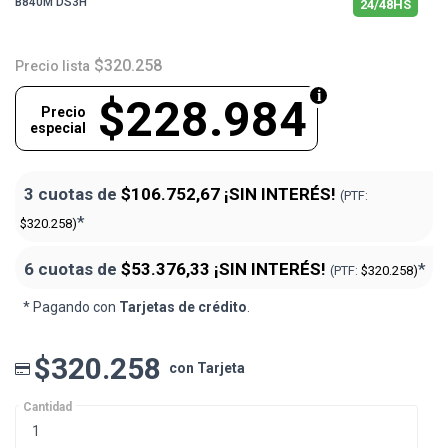
B840M DS3H
24/48HS
$320.258
Precio lista
$228.984
Precio
especial
3 cuotas de
$106.752,67
¡SIN INTERÉS!
(PTF:
*
$320.258)
6 cuotas de
$53.376,33
¡SIN INTERÉS!
*
(PTF:
$320.258)
* Pagando con
Tarjetas de crédito
.
$320.258
con Tarjeta
Cantidad