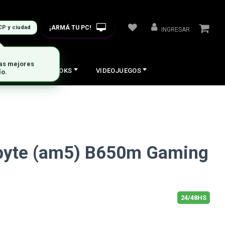
¡ARMÁ TU PC!
CP y ciudad
INGRESAR
COS
NOTEBOOKS
VIDEOJUEGOS
byte (am5) B650m Gaming
24/48HS