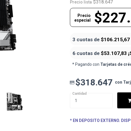
$318.647
Precio lista
$227
Precio
especial
3 cuotas de
$106.215,67
6 cuotas de
$53.107,83
¡
* Pagando con
Tarjetas de cré
$318.647
con Tar
Cantidad
* EN DEPOSITO EXTERNO. DISP