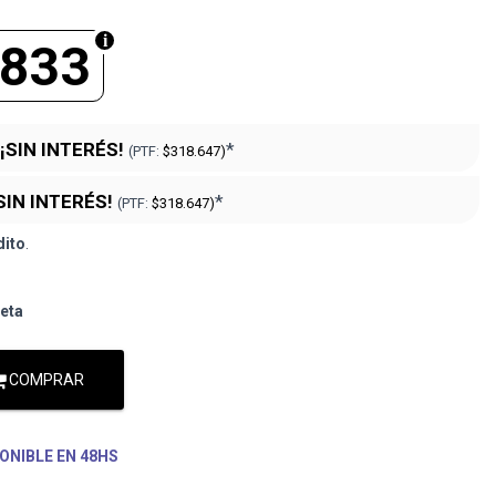
.833
¡SIN INTERÉS!
*
(PTF:
$318.647)
SIN INTERÉS!
*
(PTF:
$318.647)
dito
.
jeta
COMPRAR
ONIBLE EN 48HS