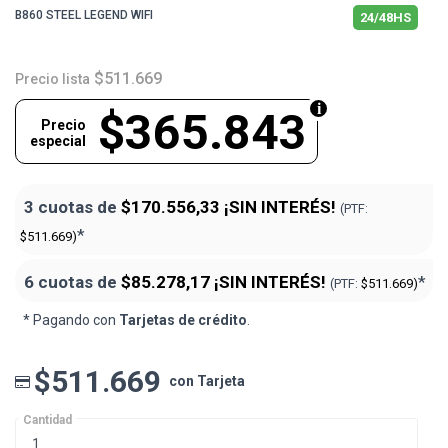
B860 STEEL LEGEND WIFI
24/48HS
$511.669
Precio lista
$365.843
Precio
especial
3 cuotas de
$170.556,33
¡SIN INTERÉS!
(PTF:
*
$511.669)
6 cuotas de
$85.278,17
¡SIN INTERÉS!
*
(PTF:
$511.669)
* Pagando con
Tarjetas de crédito
.
$511.669
con Tarjeta
Cantidad