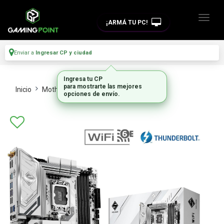
¡ARMÁ TU PC!
Enviar a
Ingresar CP y ciudad
Ingresa tu CP
para mostrarte las mejores
Inicio
Motherboards
Intel Y Amd
opciones de envío.