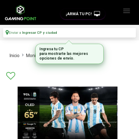
¡ARMÁ TU PC!
Enviar a
Ingresar CP y ciudad
Ingresa tu CP
para mostrarte las mejores
Inicio
Monitores Y Tvs
Tvs
opciones de envío.