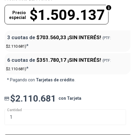
$1.509.137
Precio
especial
3 cuotas de
$703.560,33
¡SIN INTERÉS!
(PTF:
*
$2.110.681)
6 cuotas de
$351.780,17
¡SIN INTERÉS!
(PTF:
*
$2.110.681)
* Pagando con
Tarjetas de crédito
.
$2.110.681
con Tarjeta
Cantidad