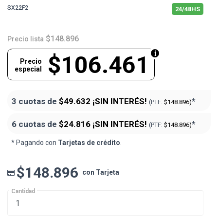
SX22F2
24/48HS
$148.896
Precio lista
$106.461
Precio
especial
3 cuotas de
$49.632
¡SIN INTERÉS!
*
(PTF:
$148.896)
6 cuotas de
$24.816
¡SIN INTERÉS!
*
(PTF:
$148.896)
* Pagando con
Tarjetas de crédito
.
$148.896
con Tarjeta
Cantidad