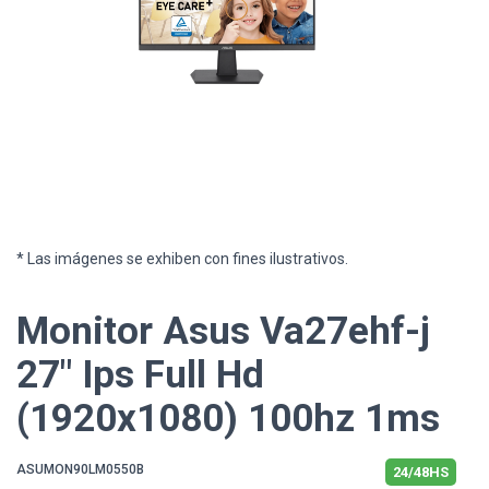
* Las imágenes se exhiben con fines ilustrativos.
Monitor Asus Va27ehf-j
27" Ips Full Hd
(1920x1080) 100hz 1ms
ASUMON90LM0550B
24/48HS