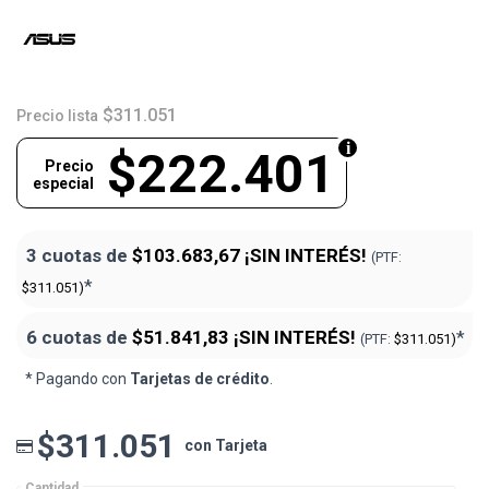
$311.051
Precio lista
$222.401
Precio
especial
3 cuotas de
$103.683,67
¡SIN INTERÉS!
(PTF:
*
$311.051)
6 cuotas de
$51.841,83
¡SIN INTERÉS!
*
(PTF:
$311.051)
* Pagando con
Tarjetas de crédito
.
$311.051
con Tarjeta
Cantidad