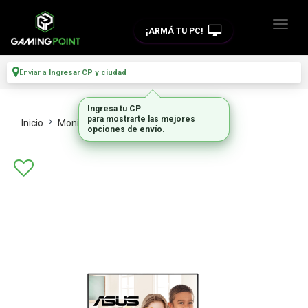
¡ARMÁ TU PC!
Enviar a
Ingresar CP y ciudad
Ingresa tu CP
para mostrarte las mejores
Inicio
Monitores Y Tvs
Monitores
opciones de envío.