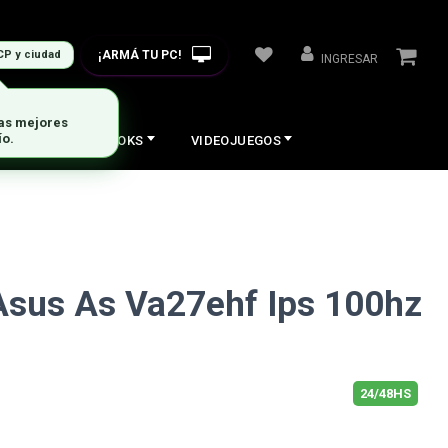
¡ARMÁ TU PC!
CP y ciudad
INGRESAR
las mejores
ío.
COS
NOTEBOOKS
VIDEOJUEGOS
Asus As Va27ehf Ips 100hz
24/48HS