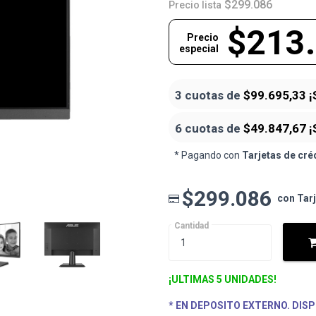
$299.086
Precio lista
$213
Precio
especial
3 cuotas de
$99.695,33
¡
6 cuotas de
$49.847,67
¡
* Pagando con
Tarjetas de cré
$299.086
con Tar
Cantidad
¡ULTIMAS 5 UNIDADES!
* EN DEPOSITO EXTERNO. DISP