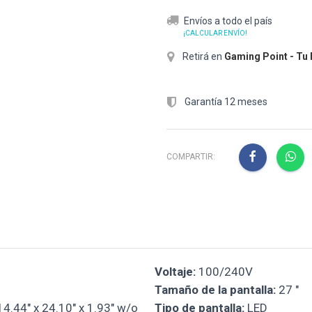
Envíos a todo el país
¡CALCULAR ENVÍO!
Retirá en
Gaming Point - Tu
Garantía 12 meses
COMPARTIR:
Voltaje:
100/240V
Tamaño de la pantalla:
27 "
14.44" x 24.10" x 1.93" w/o
Tipo de pantalla:
LED