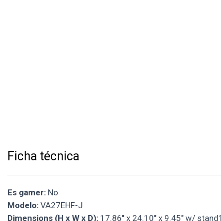
Ficha técnica
Es gamer:
No
Modelo:
VA27EHF-J
Dimensions (H x W x D):
17.86" x 24.10" x 9.45" w/ stand