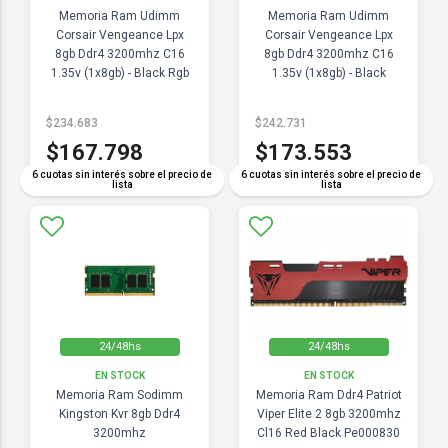
Memoria Ram Udimm
Memoria Ram Udimm
Corsair Vengeance Lpx
Corsair Vengeance Lpx
8gb Ddr4 3200mhz C16
8gb Ddr4 3200mhz C16
1.35v (1x8gb) - Black Rgb
1.35v (1x8gb) - Black
$234.683
$242.731
$167.798
$173.553
6 cuotas sin interés sobre el precio de
6 cuotas sin interés sobre el precio de
lista
lista
24/48hs
24/48hs
EN STOCK
EN STOCK
Memoria Ram Sodimm
Memoria Ram Ddr4 Patriot
Kingston Kvr 8gb Ddr4
Viper Elite 2 8gb 3200mhz
3200mhz
Cl16 Red Black Pe000830