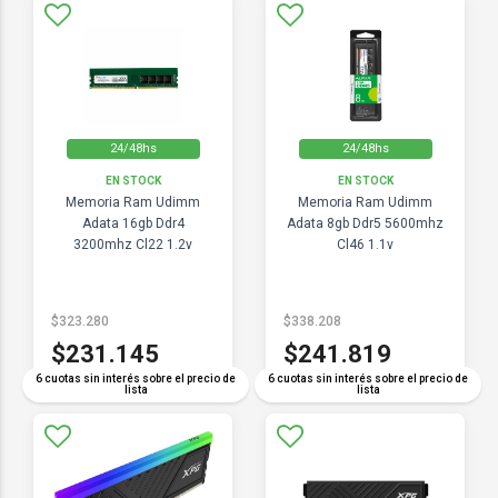
24/48hs
24/48hs
EN STOCK
EN STOCK
Memoria Ram Udimm
Memoria Ram Udimm
Adata 16gb Ddr4
Adata 8gb Ddr5 5600mhz
3200mhz Cl22 1.2v
Cl46 1.1v
$323.280
$338.208
$231.145
$241.819
6 cuotas sin interés sobre el precio de
6 cuotas sin interés sobre el precio de
lista
lista