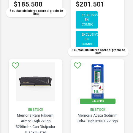
$185.500
$201.501
6 cuotas sin interés sobre el precio de
lista
EXCLUSIVO
EN
COMBO
EXCLUSIVO
EN
COMBO
6 cuotas sin interés sobre el precio de
lista
24/48hs
EN STOCK
EN STOCK
Memoria Ram Hiksemi
Memoria Adata Sodimm
Armor 16gb 2x8gb
Ddr4 16gb 3200 G22 Sgn
3200mhz Con Disipador
Black Blister