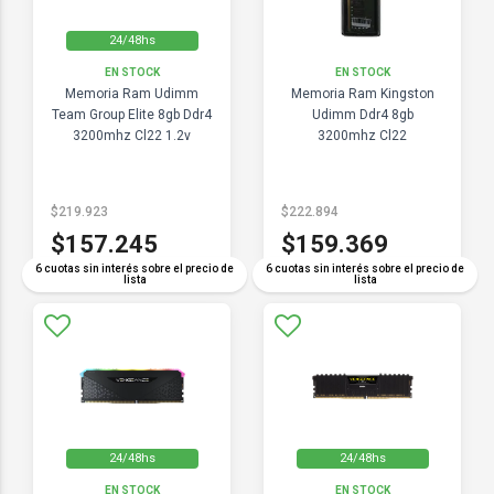
24/48hs
EN STOCK
EN STOCK
Memoria Ram Udimm
Memoria Ram Kingston
Team Group Elite 8gb Ddr4
Udimm Ddr4 8gb
3200mhz Cl22 1.2v
3200mhz Cl22
$219.923
$222.894
$157.245
$159.369
6 cuotas sin interés sobre el precio de
6 cuotas sin interés sobre el precio de
lista
lista
24/48hs
24/48hs
EN STOCK
EN STOCK