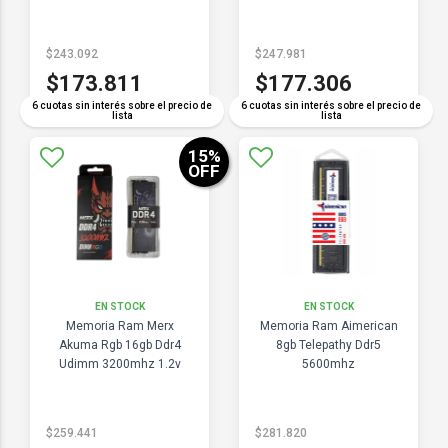
$243.092
$247.981
$173.811
$177.306
6 cuotas sin interés sobre el precio de
6 cuotas sin interés sobre el precio de
lista
lista
15
%
OFF
EN STOCK
EN STOCK
Memoria Ram Merx
Memoria Ram Aimerican
Akuma Rgb 16gb Ddr4
8gb Telepathy Ddr5
Udimm 3200mhz 1.2v
5600mhz
$259.441
$281.820