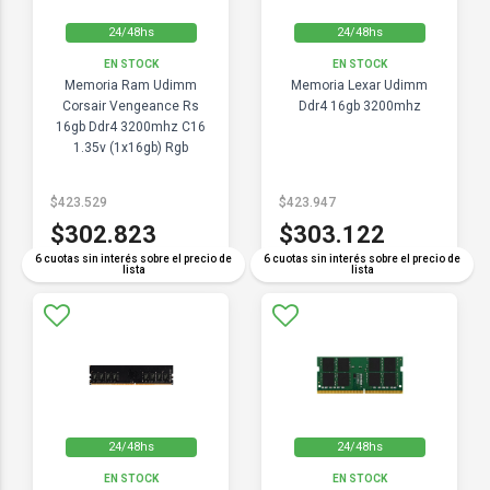
24/48hs
24/48hs
EN STOCK
EN STOCK
Memoria Ram Udimm
Memoria Lexar Udimm
Corsair Vengeance Rs
Ddr4 16gb 3200mhz
16gb Ddr4 3200mhz C16
1.35v (1x16gb) Rgb
$423.529
$423.947
$302.823
$303.122
6 cuotas sin interés sobre el precio de
6 cuotas sin interés sobre el precio de
lista
lista
24/48hs
24/48hs
EN STOCK
EN STOCK