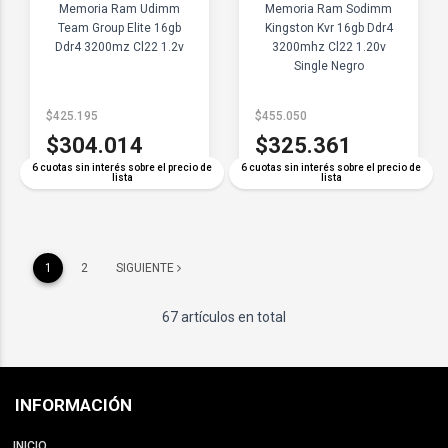
Memoria Ram Udimm
Memoria Ram Sodimm
Team Group Elite 16gb
Kingston Kvr 16gb Ddr4
Ddr4 3200mz Cl22 1.2v
3200mhz Cl22 1.20v
Single Negro
$425.195
$455.050
$304.014
$325.361
6 cuotas sin interés sobre el precio de
6 cuotas sin interés sobre el precio de
lista
lista
1
2
SIGUIENTE
67 artículos en total
INFORMACIÓN
INICIO