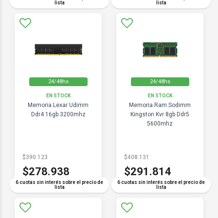
lista
lista
24/48hs
24/48hs
EN STOCK
EN STOCK
Memoria Lexar Udimm
Memoria Ram Sodimm
Ddr4 16gb 3200mhz
Kingston Kvr 8gb Ddr5
5600mhz
$390.123
$408.131
$278.938
$291.814
6 cuotas sin interés sobre el precio de
6 cuotas sin interés sobre el precio de
lista
lista