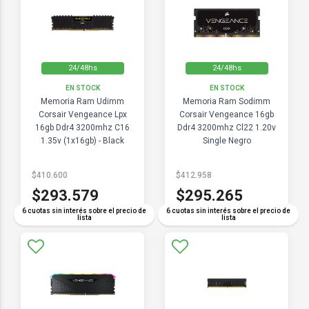
24/48hs
24/48hs
EN STOCK
EN STOCK
Memoria Ram Udimm
Memoria Ram Sodimm
Corsair Vengeance Lpx
Corsair Vengeance 16gb
16gb Ddr4 3200mhz C16
Ddr4 3200mhz Cl22 1.20v
1.35v (1x16gb) - Black
Single Negro
$410.600
$412.958
$293.579
$295.265
6 cuotas sin interés sobre el precio de
6 cuotas sin interés sobre el precio de
lista
lista