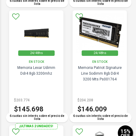
6 cuotas sin interés sobre el precio de
6 cuotas sin interés sobre el precio de
lista
lista
24/48hs
24/48hs
EN STOCK
EN STOCK
Memoria Lexar Udimm
Memoria Patriot Signature
Ddr4 8gb 3200mhz
Line Sodimm 8gb Ddr4
3200 Mts Ps001764
$203.774
$204.208
$145.698
$146.009
6 cuotas sin interés sobre el precio de
6 cuotas sin interés sobre el precio de
lista
lista
¡ULTIMAS 2 UNIDADES!
15
%
OFF