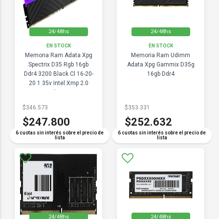
24/48hs
24/48hs
EN STOCK
EN STOCK
Memoria Ram Adata Xpg
Memoria Ram Udimm
Spectrix D35 Rgb 16gb
Adata Xpg Gammix D35g
Ddr4 3200 Black Cl 16-20-
16gb Ddr4
20 1.35v Intel Xmp 2.0
Amd Ryzen
$346.573
$353.331
$247.800
$252.632
6 cuotas sin interés sobre el precio de
6 cuotas sin interés sobre el precio de
lista
lista
24/48hs
24/48hs