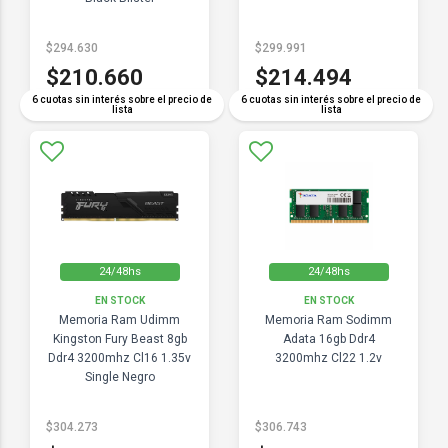
$294.630
$299.991
$210.660
$214.494
6 cuotas sin interés sobre el precio de
6 cuotas sin interés sobre el precio de
lista
lista
24/48hs
24/48hs
EN STOCK
EN STOCK
Memoria Ram Udimm
Memoria Ram Sodimm
Kingston Fury Beast 8gb
Adata 16gb Ddr4
Ddr4 3200mhz Cl16 1.35v
3200mhz Cl22 1.2v
Single Negro
$304.273
$306.743