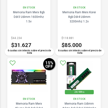
EN STOCK
EN STOCK
Memoria Ram Merx 8gb
Memoria Ram Merx Korei
Ddr3 Udimm 1600mhz
8gb Ddr4 Udimm
1.5v
3200mhz 1.2v
$44.234
$118.881
$31.627
$85.000
6 cuotas sin interés sobre el precio de
6 cuotas sin interés sobre el precio de
lista
lista
15
%
OFF
24/48hs
EN STOCK
EN STOCK
Memoria Ram Merx
Memoria Ram Udimm