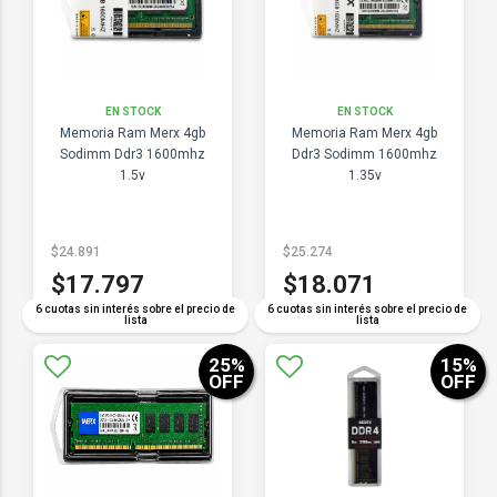
EN STOCK
EN STOCK
Memoria Ram Merx 4gb
Memoria Ram Merx 4gb
Sodimm Ddr3 1600mhz
Ddr3 Sodimm 1600mhz
1.5v
1.35v
$24.891
$25.274
$17.797
$18.071
6 cuotas sin interés sobre el precio de
6 cuotas sin interés sobre el precio de
lista
lista
25
%
15
%
OFF
OFF