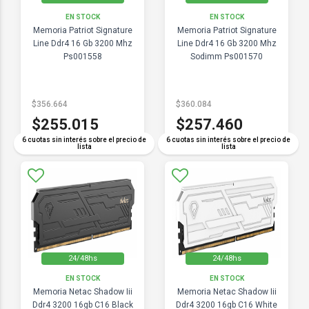
EN STOCK
EN STOCK
Memoria Patriot Signature
Memoria Patriot Signature
Line Ddr4 16 Gb 3200 Mhz
Line Ddr4 16 Gb 3200 Mhz
Ps001558
Sodimm Ps001570
$356.664
$360.084
$255.015
$257.460
6 cuotas sin interés sobre el precio de
6 cuotas sin interés sobre el precio de
lista
lista
24/48hs
24/48hs
EN STOCK
EN STOCK
Memoria Netac Shadow Iii
Memoria Netac Shadow Iii
Ddr4 3200 16gb C16 Black
Ddr4 3200 16gb C16 White