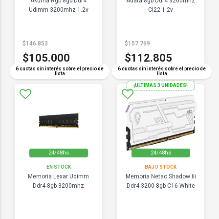
Akuma Rgb 8gb Ddr4
Adata 8gb Ddr4 3200mhz
Udimm 3200mhz 1.2v
Cl22 1.2v
$146.853
$157.769
$105.000
$112.805
6 cuotas sin interés sobre el precio de
6 cuotas sin interés sobre el precio de
lista
lista
¡ULTIMAS 3 UNIDADES!
24/48hs
24/48hs
EN STOCK
BAJO STOCK
Memoria Lexar Udimm
Memoria Netac Shadow Iii
Ddr4 8gb 3200mhz
Ddr4 3200 8gb C16 White