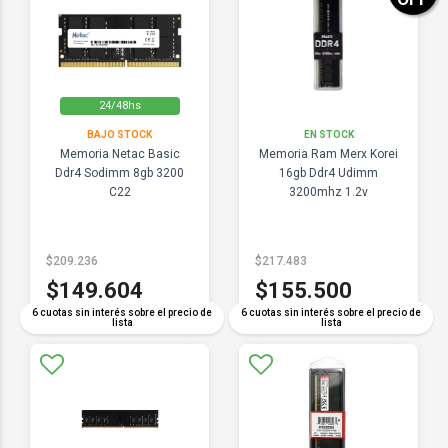
24/48hs
BAJO STOCK
EN STOCK
Memoria Netac Basic
Memoria Ram Merx Korei
Ddr4 Sodimm 8gb 3200
16gb Ddr4 Udimm
C22
3200mhz 1.2v
$209.236
$217.483
$149.604
$155.500
6 cuotas sin interés sobre el precio de
6 cuotas sin interés sobre el precio de
lista
lista