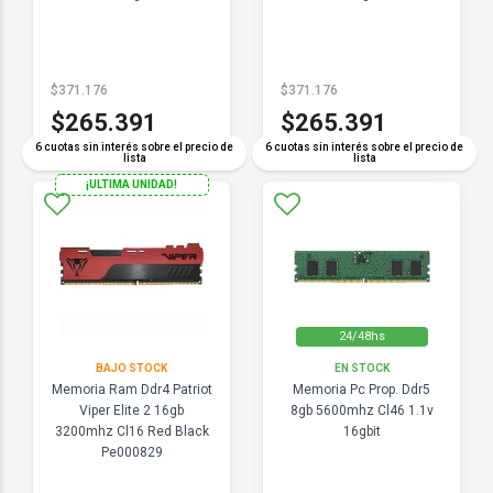
$371.176
$371.176
$265.391
$265.391
6 cuotas sin interés sobre el precio de
6 cuotas sin interés sobre el precio de
lista
lista
¡ULTIMA UNIDAD!
24/48hs
BAJO STOCK
EN STOCK
Memoria Ram Ddr4 Patriot
Memoria Pc Prop. Ddr5
Viper Elite 2 16gb
8gb 5600mhz Cl46 1.1v
3200mhz Cl16 Red Black
16gbit
Pe000829