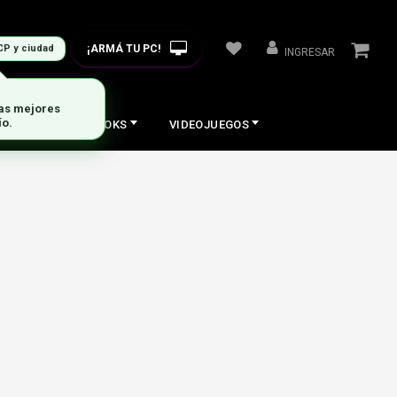
¡ARMÁ TU PC!
CP y ciudad
INGRESAR
las mejores
ío.
COS
NOTEBOOKS
VIDEOJUEGOS