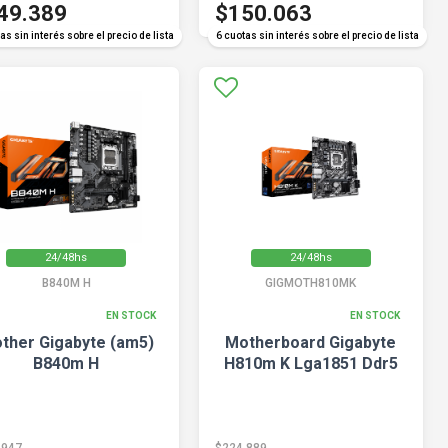
49.389
$150.063
as sin interés sobre el precio de lista
6 cuotas sin interés sobre el precio de lista
24/48hs
24/48hs
B840M H
GIGMOTH810MK
EN STOCK
EN STOCK
ther Gigabyte (am5)
Motherboard Gigabyte
B840m H
H810m K Lga1851 Ddr5