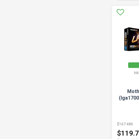
H6
Moth
(lga170
$167.486
$119.