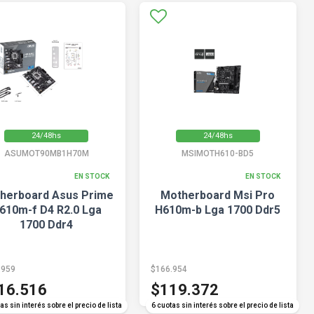
24/48hs
24/48hs
ASUMOT90MB1H70M
MSIMOTH610-BD5
EN STOCK
EN STOCK
herboard Asus Prime
Motherboard Msi Pro
610m-f D4 R2.0 Lga
H610m-b Lga 1700 Ddr5
1700 Ddr4
.959
$166.954
16.516
$119.372
as sin interés sobre el precio de lista
6 cuotas sin interés sobre el precio de lista