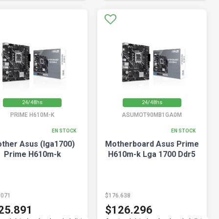
24/48hs
24/48hs
PRIME H610M-K
ASUMOT90MB1GA0M
EN STOCK
EN STOCK
ther Asus (lga1700)
Motherboard Asus Prime
Prime H610m-k
H610m-k Lga 1700 Ddr5
.071
$176.638
25.891
$126.296