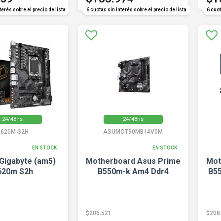
terés sobre el precio de lista
6 cuotas sin interés sobre el precio de lista
6 cuot
24/48hs
24/48hs
620M S2H
ASUMOT90MB14V0M
EN STOCK
EN STOCK
Gigabyte (am5)
Motherboard Asus Prime
Mot
620m S2h
B550m-k Am4 Ddr4
B5
$206.521
$208