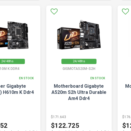
24/48hs
24/48hs
10M K DDR4
GIGMOTA520M-S2H
EN STOCK
EN STOCK
er Gigabyte
Motherboard Gigabyte
Mo
0) H610m K Ddr4
A520m S2h Ultra Durable
Am4 Ddr4
$171.643
$176
752
$122.725
$1