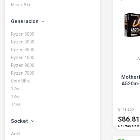
Micro-Atx
Generacion
Ryzen 5000
Ryzen 3000
Ryzen 8000
Ryzen 4000
A
Ryzen 9000
Ryzen 7000
Motherb
Core Ultra
A520m-
12va
13va
14va
$121.422
$86.8
Socket
6 cuotas sin in
Am4