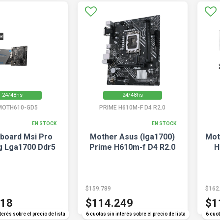
24/48hs
24/48hs
MOTH610-GD5
PRIME H610M-F D4 R2.0
EN STOCK
EN STOCK
board Msi Pro
Mother Asus (lga1700)
Mot
 Lga1700 Ddr5
Prime H610m-f D4 R2.0
H
$159.789
$162
718
$114.249
$1
terés sobre el precio de lista
6 cuotas sin interés sobre el precio de lista
6 cuot