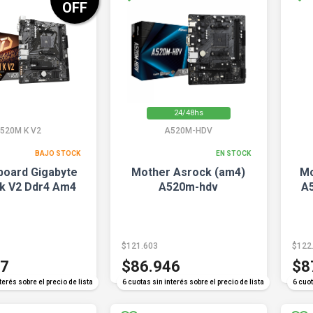
OFF
24/48hs
520M K V2
A520M-HDV
BAJO STOCK
EN STOCK
oard Gigabyte
Mother Asrock (am4)
Mo
k V2 Ddr4 Am4
A520m-hdv
A
$121.603
$122
17
$86.946
$8
terés sobre el precio de lista
6 cuotas sin interés sobre el precio de lista
6 cuot