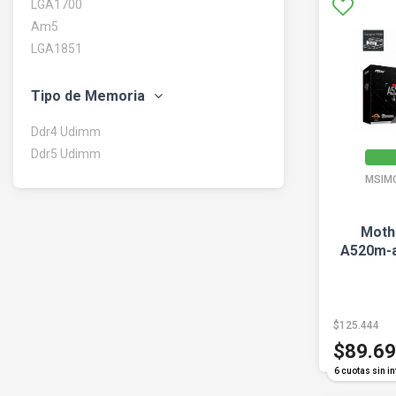
LGA1700
Am5
LGA1851
Tipo de Memoria
Ddr4 Udimm
Ddr5 Udimm
MSIM
Moth
A520m-a
$125.444
$89.6
6 cuotas sin in