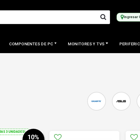
Ingresar 
COMPONENTES DE PC
MONITORES Y TVS
PERIFERI
MAS 3 UNIDADES!
10
%