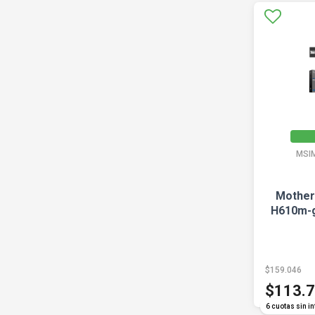
MSI
Mother
H610m-g
$159.046
$113.
6 cuotas sin in