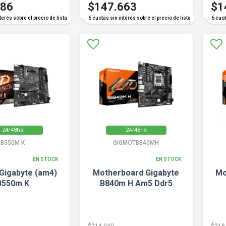
986
$147.663
$1
terés sobre el precio de lista
6 cuotas sin interés sobre el precio de lista
6 cuot
24/48hs
24/48hs
B550M K
GIGMOTB840MH
EN STOCK
EN STOCK
Gigabyte (am4)
Motherboard Gigabyte
Mo
B550m K
B840m H Am5 Ddr5