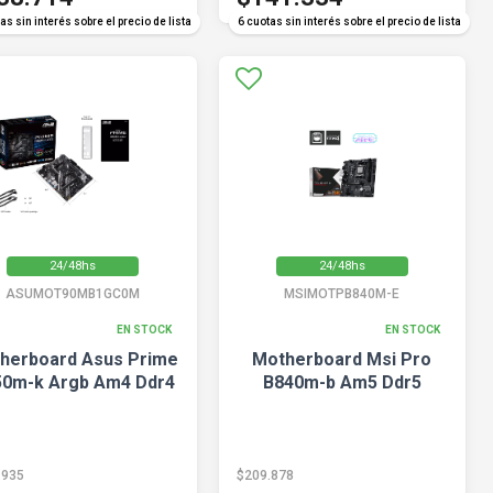
as sin interés sobre el precio de lista
6 cuotas sin interés sobre el precio de lista
24/48hs
24/48hs
ASUMOT90MB1GC0M
MSIMOTPB840M-E
EN STOCK
EN STOCK
herboard Asus Prime
Motherboard Msi Pro
50m-k Argb Am4 Ddr4
B840m-b Am5 Ddr5
.935
$209.878