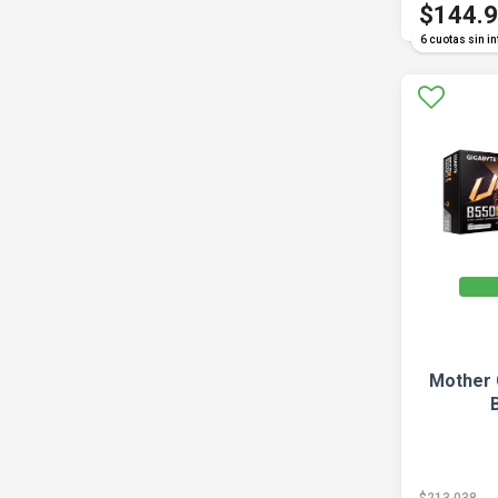
$144.
6 cuotas sin in
Mother 