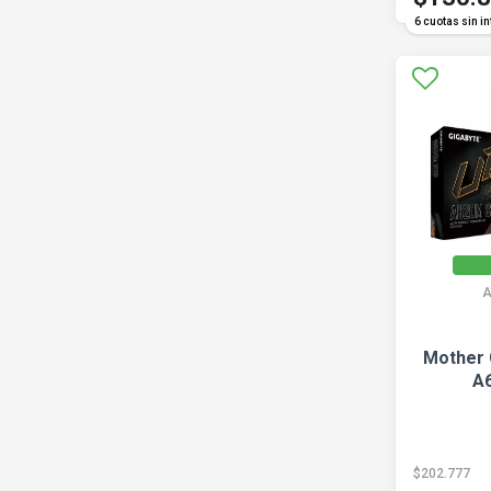
6 cuotas sin in
A
Mother 
A
$202.777