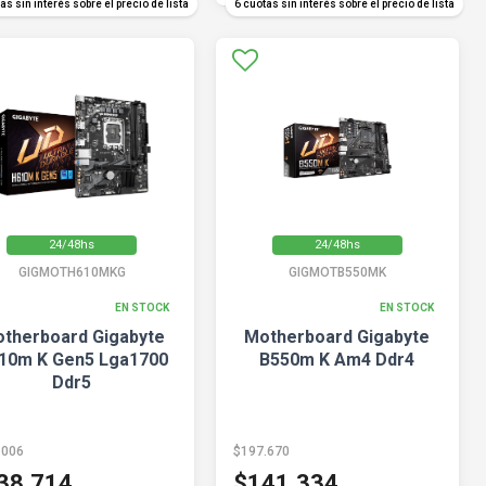
as sin interés sobre el precio de lista
6 cuotas sin interés sobre el precio de lista
24/48hs
24/48hs
GIGMOTH610MKG
GIGMOTB550MK
EN STOCK
EN STOCK
therboard Gigabyte
Motherboard Gigabyte
10m K Gen5 Lga1700
B550m K Am4 Ddr4
Ddr5
.006
$197.670
38.714
$141.334