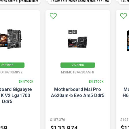
terés sobre el precio de lista
6 cuotas sin interés sobre el precio de lista
6 cuot
24/48hs
24/48hs
MOTH610MKV2
MSIMOTBA620AM-B
EN STOCK
EN STOCK
oard Gigabyte
Motherboard Msi Pro
Mo
K V2 Lga1700
A620am-b Evo Am5 Ddr5
H6
Ddr5
$187.376
$194
859
$133.974
$1