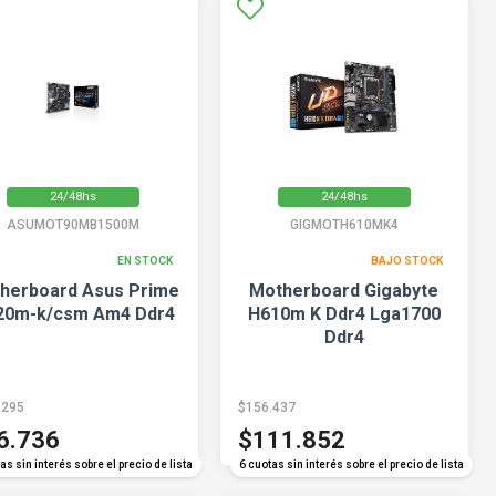
24/48hs
24/48hs
ASUMOT90MB1500M
GIGMOTH610MK4
EN STOCK
BAJO STOCK
herboard Asus Prime
Motherboard Gigabyte
20m-k/csm Am4 Ddr4
H610m K Ddr4 Lga1700
Ddr4
.295
$156.437
6.736
$111.852
as sin interés sobre el precio de lista
6 cuotas sin interés sobre el precio de lista