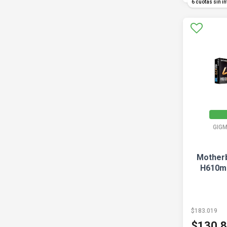
6 cuotas sin in
GIG
Motherb
H610m 
$183.019
$130.