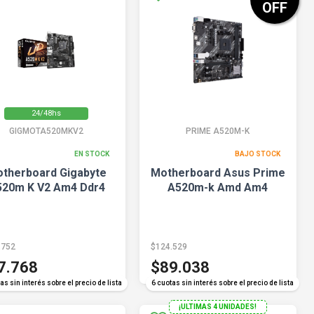
OFF
24/48hs
GIGMOTA520MKV2
PRIME A520M-K
EN STOCK
BAJO STOCK
therboard Gigabyte
Motherboard Asus Prime
520m K V2 Am4 Ddr4
A520m-k Amd Am4
.752
$124.529
7.768
$89.038
as sin interés sobre el precio de lista
6 cuotas sin interés sobre el precio de lista
¡ULTIMAS 4 UNIDADES!