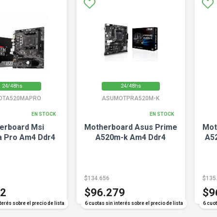
24/48hs
24/48hs
OTA520MAPRO
ASUMOTPRA520M-K
EN STOCK
EN STOCK
erboard Msi
Motherboard Asus Prime
Mot
 Pro Am4 Ddr4
A520m-k Am4 Ddr4
A5
$134.656
$135
92
$96.279
$9
terés sobre el precio de lista
6 cuotas sin interés sobre el precio de lista
6 cuot