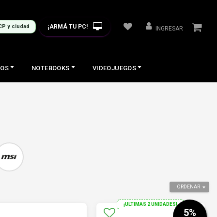
¡ARMÁ TU PC!
CP y ciudad
INGRESAR
COS
NOTEBOOKS
VIDEOJUEGOS
ORDENAR
¡ULTIMAS 2 UNIDADES!
5
%