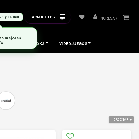
¡ARMÁ TU PC!
CP y ciudad
INGRESAR
COS
NOTEBOOKS
VIDEOJUEGOS
ORDENAR