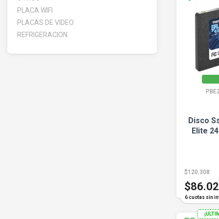
PLACA WIFI
PLACAS DE VIDEO
REFRIGERACION
PBE
Disco Ss
Elite 2
$120.308
$86.0
6 cuotas sin in
¡ULTI