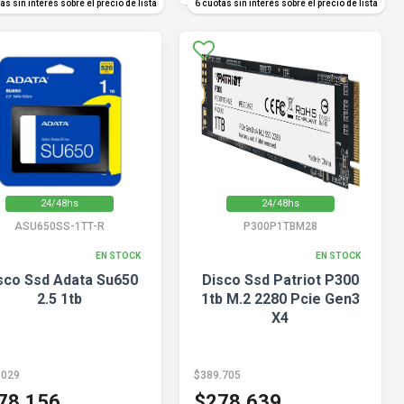
as sin interés sobre el precio de lista
6 cuotas sin interés sobre el precio de lista
24/48hs
24/48hs
ASU650SS-1TT-R
P300P1TBM28
EN STOCK
EN STOCK
sco Ssd Adata Su650
Disco Ssd Patriot P300
2.5 1tb
1tb M.2 2280 Pcie Gen3
X4
.029
$389.705
78.156
$278.639