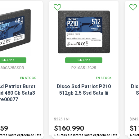
24/48hs
24/48hs
480GS25SSDR
P210S512G25
EN STOCK
EN STOCK
d Patriot Burst
Disco Ssd Patriot P210
Dis
lid 480 Gb Sata3
512gb 2.5 Ssd Sata Iii
S
Pe00077
$225.161
$242
459
$160.990
$1
terés sobre el precio de lista
6 cuotas sin interés sobre el precio de lista
6 cuot