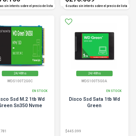
as sin interés sobre el precio de lista
6 cuotas sin interés sobre el precio de lista
24/48hs
24/48hs
WDS100T2G0C
WDS100T5G0A
EN STOCK
EN STOCK
isco Ssd M.2 1tb Wd
Disco Ssd Sata 1tb Wd
Green Sn350 Nvme
Green
.781
$445.099