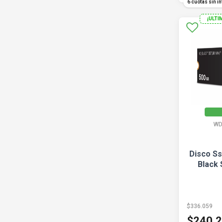
6 cuotas sin in
¡ULTI
WD
Disco S
Black
$336.059
$240.