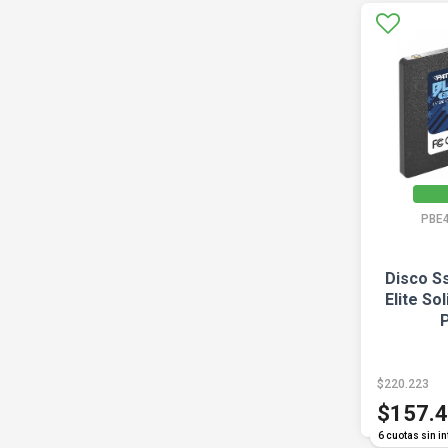
PBE
Disco Ss
Elite So
$220.223
$157.
6 cuotas sin in