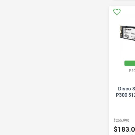
P3
Disco S
P300 51
$255.990
$183.