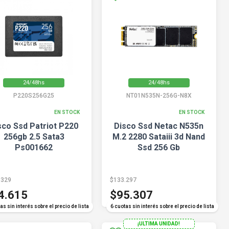
24/48hs
24/48hs
P220S256G25
NT01N535N-256G-N8X
EN STOCK
EN STOCK
sco Ssd Patriot P220
Disco Ssd Netac N535n
256gb 2.5 Sata3
M.2 2280 Sataiii 3d Nand
Ps001662
Ssd 256 Gb
.329
$133.297
4.615
$95.307
as sin interés sobre el precio de lista
6 cuotas sin interés sobre el precio de lista
¡ULTIMA UNIDAD!