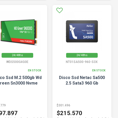
24/48hs
24/48hs
WDS500G4G0E
NT01SA500-960-S3X
EN STOCK
EN STOCK
co Ssd M.2 500gb Wd
Disco Ssd Netac Sa500
reen Sn3000 Nvme
2.5 Sata3 960 Gb
.779
$301.496
97.897
$215.570