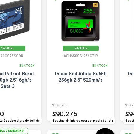
24/48hs
24/48hs
240GS25SSDR
ASU650SS-256GT-R
EN STOCK
EN STOCK
d Patriot Burst
Disco Ssd Adata Su650
Di
40gb 2.5" 6gb/s
256gb 2.5" 520mb/s
Sata 3
$126.260
$132
20
$90.276
$9
terés sobre el precio de lista
6 cuotas sin interés sobre el precio de lista
6 cuot
MAS 2 UNIDADES!