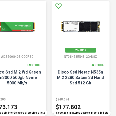
24/48hs
WDS500G40E-00CPS0
NT01N535N-512G-N8X
EN STOCK
EN STOCK
co Ssd M.2 Wd Green
Disco Ssd Netac N535n
n3000 500gb Nvme
M.2 2280 Sataiii 3d Nand
5000 Mb/s
Ssd 512 Gb
.200
$248.674
73.173
$177.802
as sin interés sobre el precio de lista
6 cuotas sin interés sobre el precio de lista