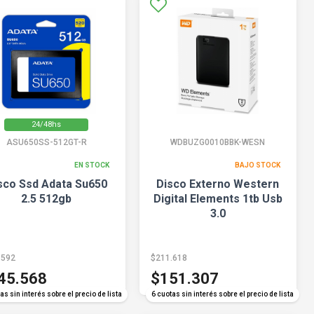
24/48hs
ASU650SS-512GT-R
WDBUZG0010BBK-WESN
EN STOCK
BAJO STOCK
sco Ssd Adata Su650
Disco Externo Western
2.5 512gb
Digital Elements 1tb Usb
3.0
.592
$211.618
45.568
$151.307
as sin interés sobre el precio de lista
6 cuotas sin interés sobre el precio de lista