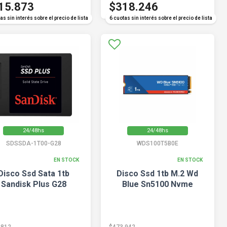
15.873
$318.246
as sin interés sobre el precio de lista
6 cuotas sin interés sobre el precio de lista
24/48hs
24/48hs
SDSSDA-1T00-G28
WDS100T5B0E
EN STOCK
EN STOCK
Disco Ssd Sata 1tb
Disco Ssd 1tb M.2 Wd
Sandisk Plus G28
Blue Sn5100 Nvme