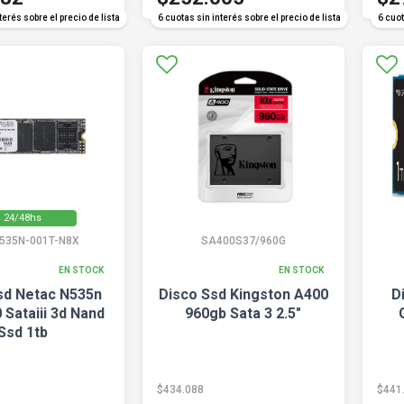
terés sobre el precio de lista
6 cuotas sin interés sobre el precio de lista
6 cuot
24/48hs
535N-001T-N8X
SA400S37/960G
EN STOCK
EN STOCK
sd Netac N535n
Disco Ssd Kingston A400
D
 Sataiii 3d Nand
960gb Sata 3 2.5"
Ssd 1tb
$434.088
$441