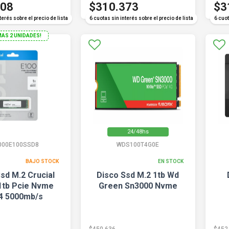
408
$310.373
$3
terés sobre el precio de lista
6 cuotas sin interés sobre el precio de lista
6 cuot
MAS 2 UNIDADES!
24/48hs
000E100SSD8
WDS100T4G0E
BAJO STOCK
EN STOCK
sd M.2 Crucial
Disco Ssd M.2 1tb Wd
1tb Pcie Nvme
Green Sn3000 Nvme
4 5000mb/s