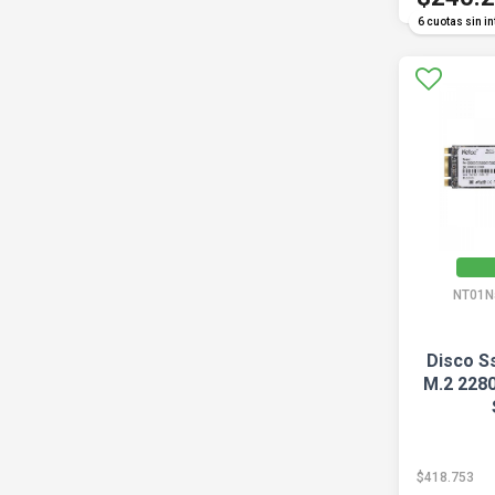
6 cuotas sin in
NT01N
Disco S
M.2 2280
$418.753