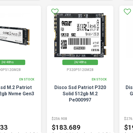
24/48hs
24/48hs
00P512GM28
P320P512GM28
EN STOCK
EN STOCK
sd M.2 Patriot
Disco Ssd Patriot P320
Dis
2gb Nvme Gen3
Solid 512gb M.2
G
Pe000997
$256.908
$276
033
$183.689
$1