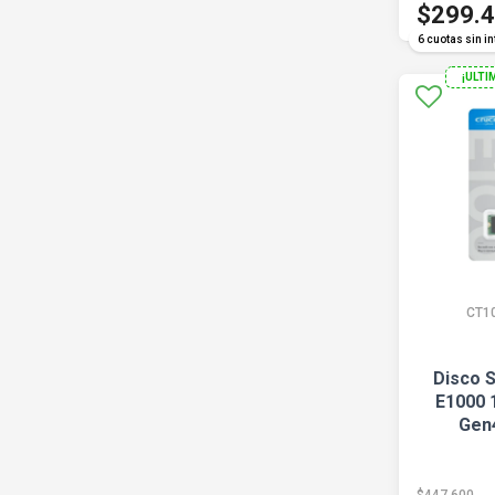
$299.
6 cuotas sin in
¡ULTI
CT1
Disco S
E1000 
Gen