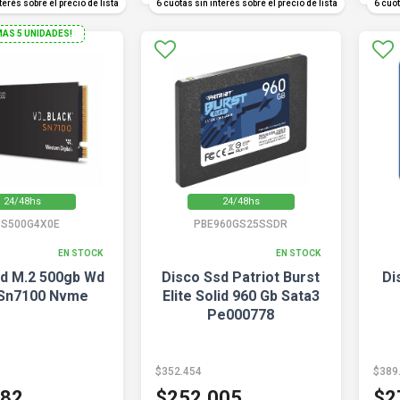
terés sobre el precio de lista
6 cuotas sin interés sobre el precio de lista
6 cuot
MAS 5 UNIDADES!
24/48hs
24/48hs
S500G4X0E
PBE960GS25SSDR
EN STOCK
EN STOCK
sd M.2 500gb Wd
Disco Ssd Patriot Burst
Di
 Sn7100 Nvme
Elite Solid 960 Gb Sata3
Pe000778
$352.454
$389
282
$252.005
$2