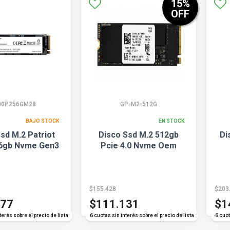
15
%
OFF
00P256GM28
GP-M2-512G
BAJO STOCK
EN STOCK
sd M.2 Patriot
Disco Ssd M.2 512gb
Di
6gb Nvme Gen3
Pcie 4.0 Nvme Oem
$155.428
$203
477
$111.131
$1
terés sobre el precio de lista
6 cuotas sin interés sobre el precio de lista
6 cuot