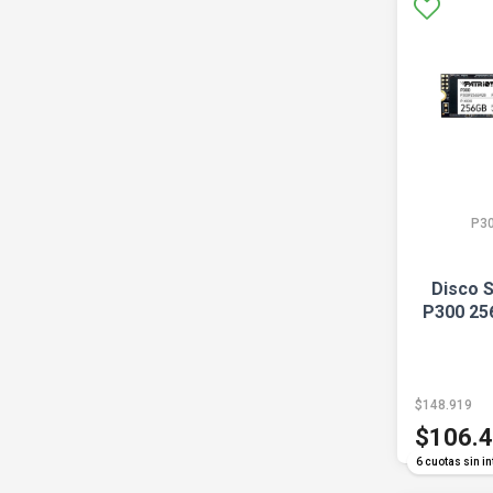
P3
Disco S
P300 25
$148.919
$106.
6 cuotas sin in