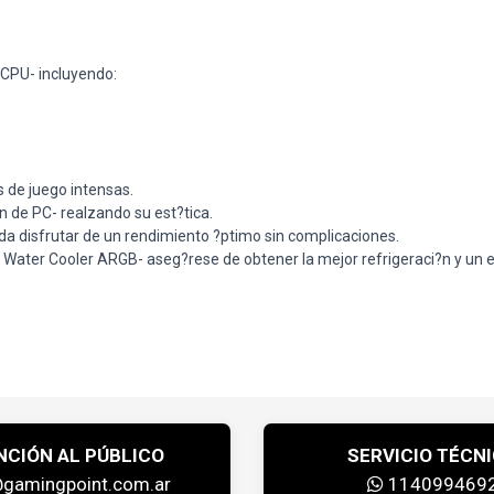
 CPU- incluyendo:
s de juego intensas.
n de PC- realzando su est?tica.
eda disfrutar de un rendimiento ?ptimo sin complicaciones.
Water Cooler ARGB- aseg?rese de obtener la mejor refrigeraci?n y un es
NCIÓN AL PÚBLICO
SERVICIO TÉCN
@gamingpoint.com.ar
114099469