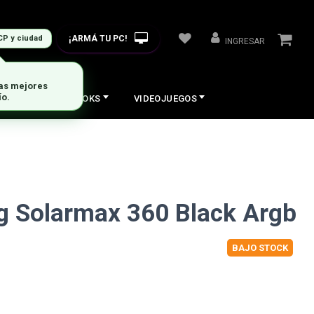
¡ARMÁ TU PC!
CP y ciudad
INGRESAR
las mejores
ío.
COS
NOTEBOOKS
VIDEOJUEGOS
g Solarmax 360 Black Argb
BAJO STOCK