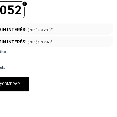
.052
SIN INTERÉS!
*
(PTF:
$183.289)
SIN INTERÉS!
*
(PTF:
$183.289)
dito
.
jeta
COMPRAR