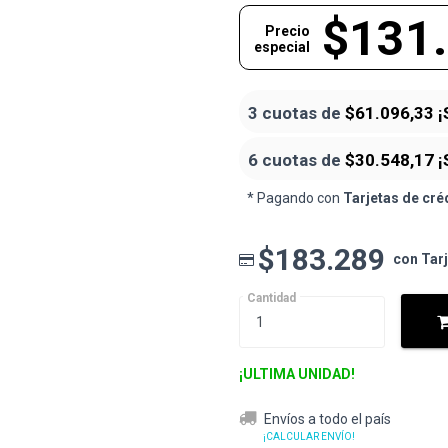
$131
Precio
especial
3 cuotas de
$61.096,33
¡
6 cuotas de
$30.548,17
¡
* Pagando con
Tarjetas de cré
$183.289
con Tar
Cantidad
¡ULTIMA UNIDAD!
Envíos a todo el país
¡CALCULAR ENVÍO!