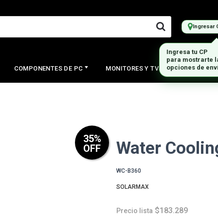
Ingresar 
Ingresa tu CP
para mostrarte 
opciones de env
COMPONENTES DE PC
MONITORES Y TVS
PERIFERI
35
%
Water Coolin
OFF
WC-B360
SOLARMAX
$183.289
Precio lista