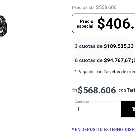
$568.606
Precio lista
$406
Precio
especial
3 cuotas de
$189.535,33
6 cuotas de
$94.767,67
¡
* Pagando con
Tarjetas de cré
$568.606
con Tar
Cantidad
* EN DEPOSITO EXTERNO. DISP