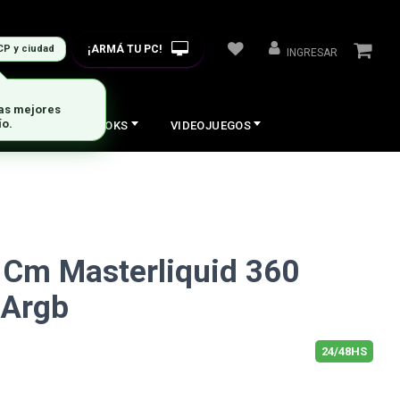
¡ARMÁ TU PC!
CP y ciudad
INGRESAR
las mejores
ío.
COS
NOTEBOOKS
VIDEOJUEGOS
 Cm Masterliquid 360
 Argb
24/48HS