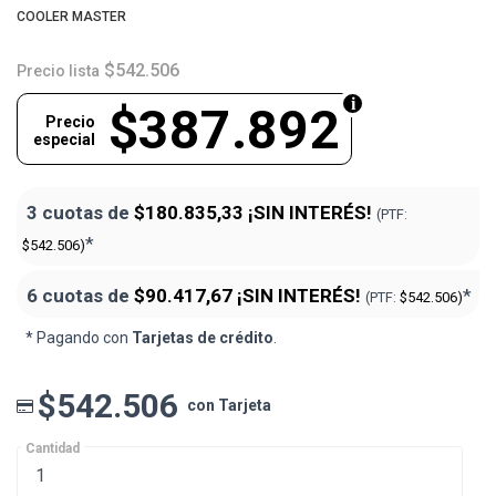
COOLER MASTER
$542.506
Precio lista
$387.892
Precio
especial
3 cuotas de
$180.835,33
¡SIN INTERÉS!
(PTF:
*
$542.506)
6 cuotas de
$90.417,67
¡SIN INTERÉS!
*
(PTF:
$542.506)
* Pagando con
Tarjetas de crédito
.
$542.506
con Tarjeta
Cantidad