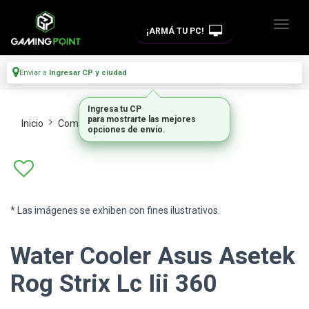
¡ARMÁ TU PC!
Enviar a
Ingresar CP y ciudad
Ingresa tu CP
para mostrarte las mejores
Inicio
Componentes De Pc
Refrigeracion
opciones de envío.
* Las imágenes se exhiben con fines ilustrativos.
Water Cooler Asus Asetek
Rog Strix Lc Iii 360