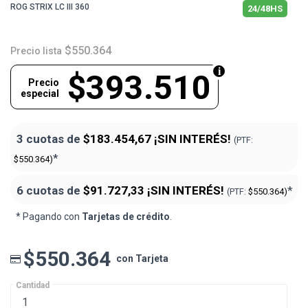
ROG STRIX LC III 360
24/48HS
$550.364
Precio lista
$393.510
Precio
especial
3 cuotas de
$183.454,67
¡SIN INTERÉS!
(PTF:
*
$550.364)
6 cuotas de
$91.727,33
¡SIN INTERÉS!
*
(PTF:
$550.364)
* Pagando con
Tarjetas de crédito
.
$550.364
con Tarjeta
Cantidad