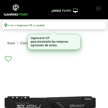
¡ARMÁ TU PC!
Enviar a
Ingresar CP y ciudad
Ingresa tu CP
para mostrarte las mejores
Inicio
Componentes De Pc
Memorias Ram
opciones de envío.