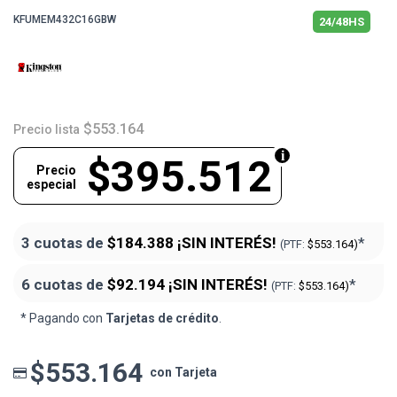
KFUMEM432C16GBW
24/48HS
$553.164
Precio lista
$395.512
Precio
especial
3 cuotas de
$184.388
¡SIN INTERÉS!
*
(PTF:
$553.164)
6 cuotas de
$92.194
¡SIN INTERÉS!
*
(PTF:
$553.164)
* Pagando con
Tarjetas de crédito
.
$553.164
con Tarjeta