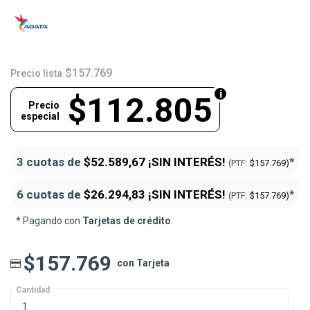
$157.769
Precio lista
$112.805
Precio
especial
3 cuotas de
$52.589,67
¡SIN INTERÉS!
*
(PTF:
$157.769)
6 cuotas de
$26.294,83
¡SIN INTERÉS!
*
(PTF:
$157.769)
* Pagando con
Tarjetas de crédito
.
$157.769
con Tarjeta
Cantidad