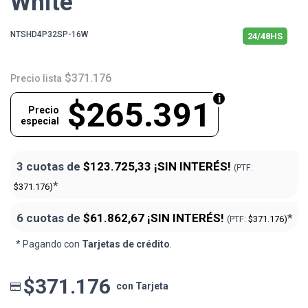
White
NTSHD4P32SP-16W
24/48HS
$371.176
Precio lista
$265.391
Precio
especial
3 cuotas de
$123.725,33
¡SIN INTERÉS!
(PTF:
*
$371.176)
6 cuotas de
$61.862,67
¡SIN INTERÉS!
*
(PTF:
$371.176)
* Pagando con
Tarjetas de crédito
.
$371.176
con Tarjeta