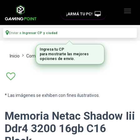
¡ARMÁ TU PC!
Enviar a
Ingresar CP y ciudad
Ingresa tu CP
para mostrarte las mejores
Inicio
Componentes De Pc
Memorias Ram
opciones de envío.
* Las imágenes se exhiben con fines ilustrativos.
Memoria Netac Shadow Iii
Ddr4 3200 16gb C16