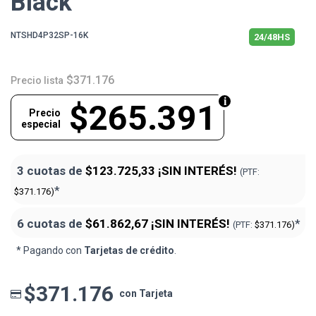
Black
NTSHD4P32SP-16K
24/48HS
$371.176
Precio lista
$265.391
Precio
especial
3 cuotas de
$123.725,33
¡SIN INTERÉS!
(PTF:
*
$371.176)
6 cuotas de
$61.862,67
¡SIN INTERÉS!
*
(PTF:
$371.176)
* Pagando con
Tarjetas de crédito
.
$371.176
con Tarjeta