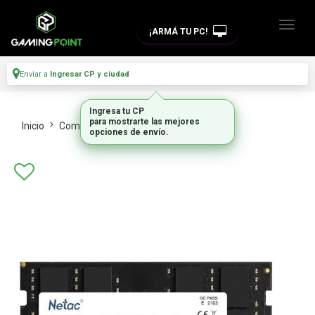
¡ARMÁ TU PC!
Enviar a
Ingresar CP y ciudad
Ingresa tu CP
para mostrarte las mejores
Inicio
Componentes De Pc
Memorias Ram
opciones de envío.