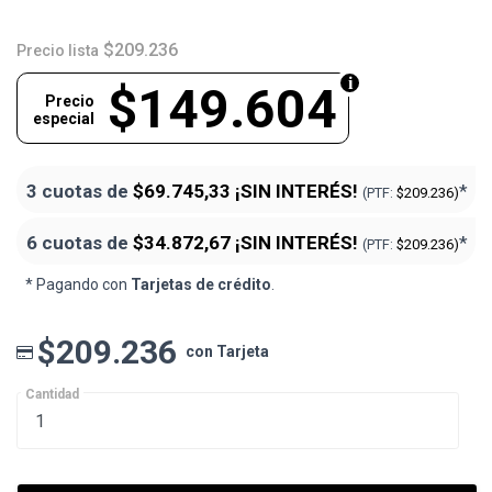
$209.236
Precio lista
$149.604
Precio
especial
3 cuotas de
$69.745,33
¡SIN INTERÉS!
*
(PTF:
$209.236)
6 cuotas de
$34.872,67
¡SIN INTERÉS!
*
(PTF:
$209.236)
* Pagando con
Tarjetas de crédito
.
$209.236
con Tarjeta
Cantidad