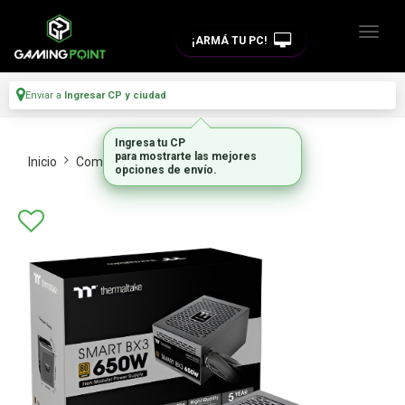
¡ARMÁ TU PC!
Enviar a
Ingresar CP y ciudad
Ingresa tu CP
para mostrarte las mejores
Inicio
Componentes De Pc
Fuentes
opciones de envío.