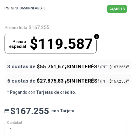
PS-SPD-0650NNFABG-3
24/48HS
$167.255
Precio lista
$119.587
Precio
especial
3 cuotas de
$55.751,67
¡SIN INTERÉS!
*
(PTF:
$167.255)
6 cuotas de
$27.875,83
¡SIN INTERÉS!
*
(PTF:
$167.255)
* Pagando con
Tarjetas de crédito
.
$167.255
con Tarjeta
Cantidad