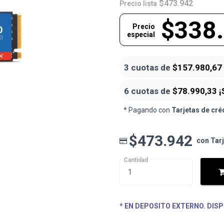
$473.942
Precio lista
$338
Precio
especial
3 cuotas de
$157.980,67
6 cuotas de
$78.990,33
¡
* Pagando con
Tarjetas de cré
$473.942
con Tar
Cantidad
* EN DEPOSITO EXTERNO. DISP