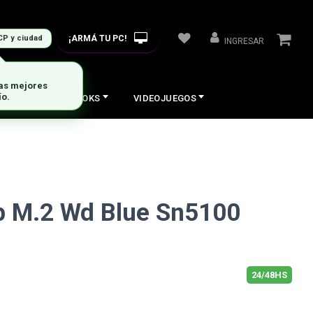
¡ARMÁ TU PC!
CP y ciudad
INGRESAR
las mejores
ío.
COS
NOTEBOOKS
VIDEOJUEGOS
b M.2 Wd Blue Sn5100
24/48HS