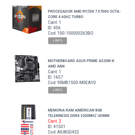
PROCESADOR AMD RYZEN 7 5700G OCTA-
CORE 4.6GHZ TURBO
Cant: 1
ID: 456
Cod: 100-100000263BO
+ INFO
MOTHERBOARD ASUS PRIME A520M-K
AMD AM4
Cant: 1
ID: 1657
Cod: 90MB1500-M0EAY0
+ INFO
MEMORIA RAM AIMERICAN 8GB
TELEKINESIS DDR4 3200MHZ UDIMM
Cant: 2
ID: 41501
Cod: AIU8GD432