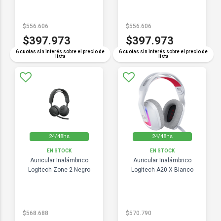
$556.606
$556.606
$397.973
$397.973
6 cuotas sin interés sobre el precio de
6 cuotas sin interés sobre el precio de
lista
lista
24/48hs
24/48hs
EN STOCK
EN STOCK
Auricular Inalámbrico
Auricular Inalámbrico
Logitech Zone 2 Negro
Logitech A20 X Blanco
$568.688
$570.790