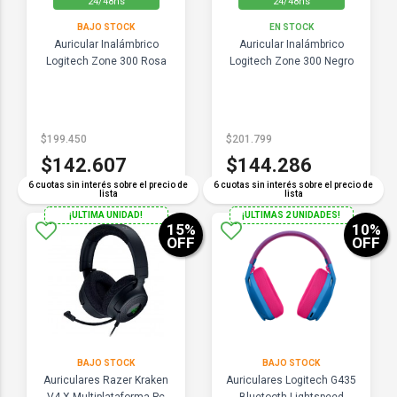
24/48hs
24/48hs
BAJO STOCK
EN STOCK
Auricular Inalámbrico
Auricular Inalámbrico
Logitech Zone 300 Rosa
Logitech Zone 300 Negro
$199.450
$201.799
$142.607
$144.286
6 cuotas sin interés sobre el precio de
6 cuotas sin interés sobre el precio de
lista
lista
¡ULTIMA UNIDAD!
¡ULTIMAS 2 UNIDADES!
15
%
10
%
OFF
OFF
BAJO STOCK
BAJO STOCK
Auriculares Razer Kraken
Auriculares Logitech G435