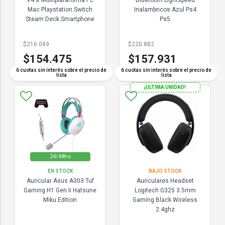
V4 X Multiplataforma Pc
Bluetooth Lightspeed
Mac Playstation Switch
Inalambricos Azul Ps4
Steam Deck Smartphone
Ps5
$216.049
$220.882
$154.475
$157.931
6 cuotas sin interés sobre el precio de
6 cuotas sin interés sobre el precio de
lista
lista
¡ULTIMA UNIDAD!
24/48hs
EN STOCK
BAJO STOCK
Auricular Asus A303 Tuf
Auriculares Headset
Gaming H1 Gen Ii Hatsune
Logitech G325 3.5mm
Miku Edition
Gaming Black Wireless
2.4ghz