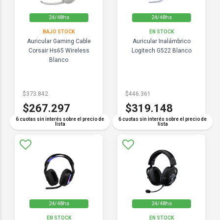
24/48hs
24/48hs
BAJO STOCK
EN STOCK
Auricular Gaming Cable
Auricular Inalámbrico
Corsair Hs65 Wireless
Logitech G522 Blanco
Blanco
$373.842
$446.361
$267.297
$319.148
6 cuotas sin interés sobre el precio de
6 cuotas sin interés sobre el precio de
lista
lista
24/48hs
24/48hs
EN STOCK
EN STOCK