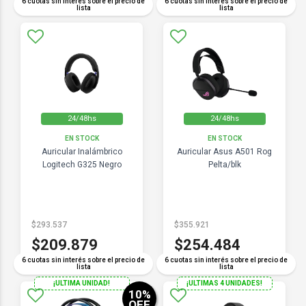
6 cuotas sin interés sobre el precio de
6 cuotas sin interés sobre el precio de
lista
lista
24/48hs
24/48hs
EN STOCK
EN STOCK
Auricular Inalámbrico
Auricular Asus A501 Rog
Logitech G325 Negro
Pelta/blk
$293.537
$355.921
$209.879
$254.484
6 cuotas sin interés sobre el precio de
6 cuotas sin interés sobre el precio de
lista
lista
¡ULTIMA UNIDAD!
¡ULTIMAS 4 UNIDADES!
10
%
OFF