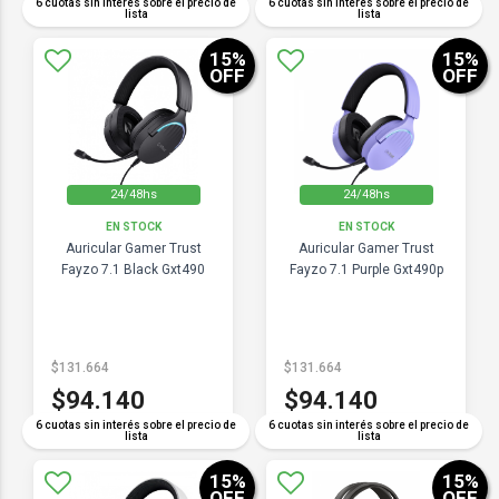
6 cuotas sin interés sobre el precio de
6 cuotas sin interés sobre el precio de
lista
lista
15
%
15
%
OFF
OFF
24/48hs
24/48hs
EN STOCK
EN STOCK
Auricular Gamer Trust
Auricular Gamer Trust
Fayzo 7.1 Black Gxt490
Fayzo 7.1 Purple Gxt490p
$131.664
$131.664
$94.140
$94.140
6 cuotas sin interés sobre el precio de
6 cuotas sin interés sobre el precio de
lista
lista
15
%
15
%
OFF
OFF