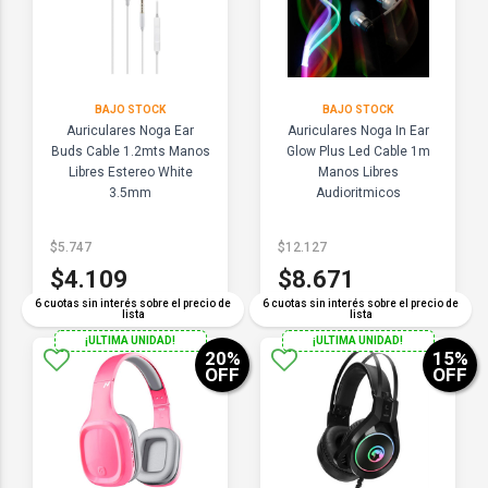
BAJO STOCK
BAJO STOCK
Auriculares Noga Ear
Auriculares Noga In Ear
Buds Cable 1.2mts Manos
Glow Plus Led Cable 1m
Libres Estereo White
Manos Libres
3.5mm
Audioritmicos
$5.747
$12.127
$4.109
$8.671
6 cuotas sin interés sobre el precio de
6 cuotas sin interés sobre el precio de
lista
lista
¡ULTIMA UNIDAD!
¡ULTIMA UNIDAD!
20
%
15
%
OFF
OFF