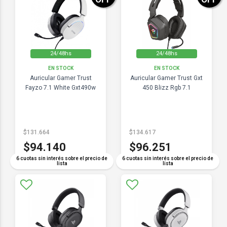
24/48hs
24/48hs
EN STOCK
EN STOCK
Auricular Gamer Trust
Auricular Gamer Trust Gxt
Fayzo 7.1 White Gxt490w
450 Blizz Rgb 7.1
$131.664
$134.617
$94.140
$96.251
6 cuotas sin interés sobre el precio de
6 cuotas sin interés sobre el precio de
lista
lista