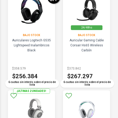
24/48hs
BAJO STOCK
BAJO STOCK
Auriculares Logitech G535
Auricular Gaming Cable
Lightspeed Inalambricos
Corsair Hs65 Wireless
Black
Carbón
$358.579
$373.842
$256.384
$267.297
6 cuotas sin interés sobre el precio de
6 cuotas sin interés sobre el precio de
lista
lista
¡ULTIMAS 2 UNIDADES!