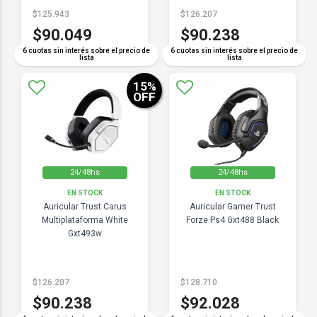
$125.943
$126.207
$90.049
$90.238
6 cuotas sin interés sobre el precio de
6 cuotas sin interés sobre el precio de
lista
lista
15
%
OFF
24/48hs
24/48hs
EN STOCK
EN STOCK
Auricular Trust Carus
Auricular Gamer Trust
Multiplataforma White
Forze Ps4 Gxt488 Black
Gxt493w
$126.207
$128.710
$90.238
$92.028