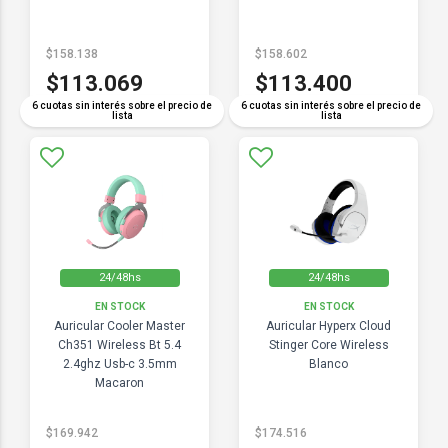
$158.138
$158.602
$113.069
$113.400
6 cuotas sin interés sobre el precio de
6 cuotas sin interés sobre el precio de
lista
lista
24/48hs
24/48hs
EN STOCK
EN STOCK
Auricular Cooler Master
Auricular Hyperx Cloud
Ch351 Wireless Bt 5.4
Stinger Core Wireless
2.4ghz Usb-c 3.5mm
Blanco
Macaron
$169.942
$174.516