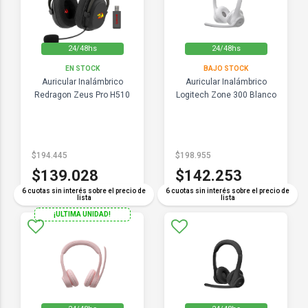
24/48hs
24/48hs
EN STOCK
BAJO STOCK
Auricular Inalámbrico
Auricular Inalámbrico
Redragon Zeus Pro H510
Logitech Zone 300 Blanco
$194.445
$198.955
$139.028
$142.253
6 cuotas sin interés sobre el precio de
6 cuotas sin interés sobre el precio de
lista
lista
¡ULTIMA UNIDAD!