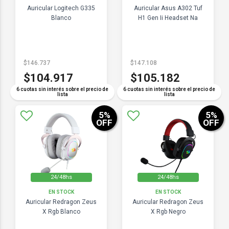
Auricular Logitech G335
Auricular Asus A302 Tuf
Blanco
H1 Gen Ii Headset Na
$146.737
$147.108
$104.917
$105.182
6 cuotas sin interés sobre el precio de
6 cuotas sin interés sobre el precio de
lista
lista
5
%
5
%
OFF
OFF
24/48hs
24/48hs
EN STOCK
EN STOCK
Auricular Redragon Zeus
Auricular Redragon Zeus
X Rgb Blanco
X Rgb Negro