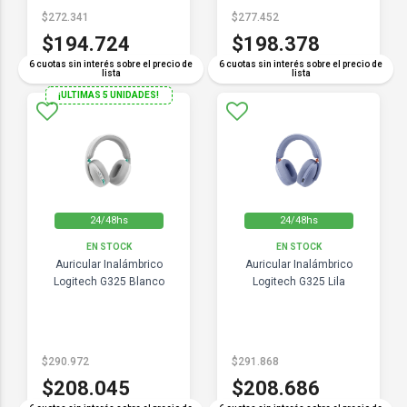
$272.341
$277.452
$194.724
$198.378
6 cuotas sin interés sobre el precio de
6 cuotas sin interés sobre el precio de
lista
lista
¡ULTIMAS 5 UNIDADES!
24/48hs
24/48hs
EN STOCK
EN STOCK
Auricular Inalámbrico
Auricular Inalámbrico
Logitech G325 Blanco
Logitech G325 Lila
$290.972
$291.868
$208.045
$208.686