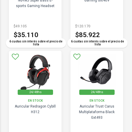
Nd-hk5 Super Bass E-
Gaming Gxt409
sports Gaming Headset
$49.105
$120.170
$35.110
$85.922
6 cuotas sin interés sobre el precio de
6 cuotas sin interés sobre el precio de
lista
lista
24/48hs
24/48hs
EN STOCK
EN STOCK
Auricular Redragon Cybill
Auricular Trust Carus
H312
Multiplataforma Black
Gxt493