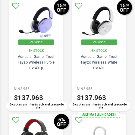
15
%
15
%
OFF
OFF
24/48hs
24/48hs
EN STOCK
EN STOCK
Auricular Gamer Trust
Auricular Gamer Trust
Fayzo Wireless Purple
Fayzo Wireless White
Gxt491p
Gxt491
$192.955
$192.955
$137.963
$137.963
6 cuotas sin interés sobre el precio de
6 cuotas sin interés sobre el precio de
lista
lista
¡ULTIMAS 2 UNIDADES!
5
%
OFF