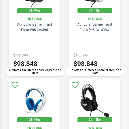
24/48hs
24/48hs
EN STOCK
EN STOCK
Auricular Gamer Trust
Auricular Gamer Trust
Forta Ps5 Gxt498
Forta Ps5 Gxt498w
$138.249
$138.249
$98.848
$98.848
6 cuotas sin interés sobre el precio de
6 cuotas sin interés sobre el precio de
lista
lista
24/48hs
24/48hs
EN STOCK
EN STOCK