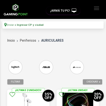
¡ARMÁ TU PC!
Enviar a
Ingresar CP y ciudad
Inicio
Perifericos
AURICULARES
FILTRAR
ORDENAR
¡ULTIMAS 2 UNIDADES!
¡ULTIMA UNIDAD!
35
%
20
%
OFF
OFF