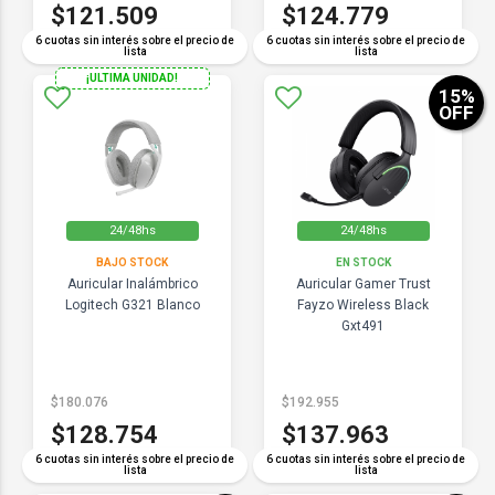
$121.509
$124.779
6 cuotas sin interés sobre el precio de
6 cuotas sin interés sobre el precio de
lista
lista
¡ULTIMA UNIDAD!
15
%
OFF
24/48hs
24/48hs
BAJO STOCK
EN STOCK
Auricular Inalámbrico
Auricular Gamer Trust
Logitech G321 Blanco
Fayzo Wireless Black
Gxt491
$180.076
$192.955
$128.754
$137.963
6 cuotas sin interés sobre el precio de
6 cuotas sin interés sobre el precio de
lista
lista