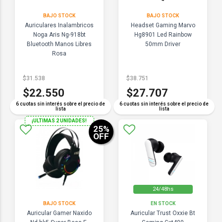
BAJO STOCK
BAJO STOCK
Auriculares Inalambricos
Headset Gaming Marvo
Noga Aris Ng-918bt
Hg8901 Led Rainbow
Bluetooth Manos Libres
50mm Driver
Rosa
$31.538
$38.751
$22.550
$27.707
6 cuotas sin interés sobre el precio de
6 cuotas sin interés sobre el precio de
lista
lista
¡ULTIMAS 2 UNIDADES!
25
%
OFF
24/48hs
BAJO STOCK
EN STOCK
Auricular Gamer Naxido
Auricular Trust Oxxie Bt