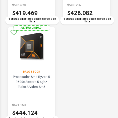
$586.670
$598.716
$419.469
$428.082
6 cuotas sin interés sobre el precio de
6 cuotas sin interés sobre el precio de
lista
lista
¡ULTIMA UNIDAD!
BAJO STOCK
Procesador Amd Ryzen 5
9600x Sixcore 5.4ghz
Turbo S/video Am5
$621.153
$444.124