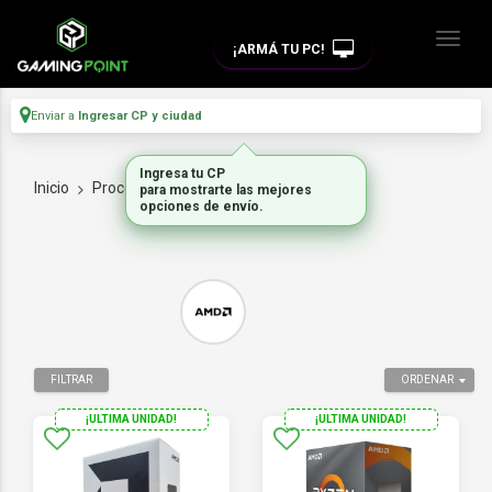
¡ARMÁ TU PC!
Enviar a
Ingresar CP y ciudad
Ingresa tu CP
Inicio
Procesadores
AMD
para mostrarte las mejores
opciones de envío.
FILTRAR
ORDENAR
¡ULTIMA UNIDAD!
¡ULTIMA UNIDAD!