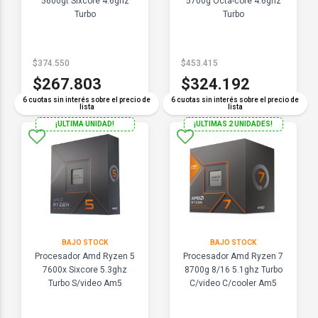
5600gt Sixcore 4.6ghz
5700g Octa-core 4.6ghz
Turbo
Turbo
$374.550
$453.415
$267.803
$324.192
6 cuotas sin interés sobre el precio de
6 cuotas sin interés sobre el precio de
lista
lista
¡ULTIMA UNIDAD!
¡ULTIMAS 2 UNIDADES!
BAJO STOCK
BAJO STOCK
Procesador Amd Ryzen 5
Procesador Amd Ryzen 7
7600x Sixcore 5.3ghz
8700g 8/16 5.1ghz Turbo
Turbo S/video Am5
C/video C/cooler Am5