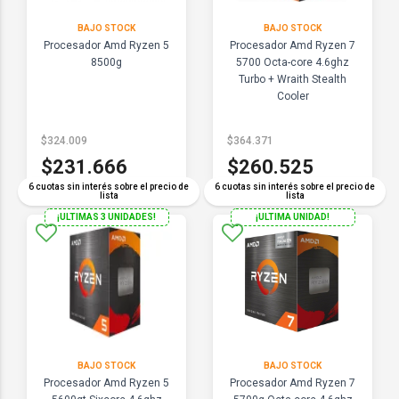
BAJO STOCK
BAJO STOCK
Procesador Amd Ryzen 5
Procesador Amd Ryzen 7
8500g
5700 Octa-core 4.6ghz
Turbo + Wraith Stealth
Cooler
$324.009
$364.371
$231.666
$260.525
6 cuotas sin interés sobre el precio de
6 cuotas sin interés sobre el precio de
lista
lista
¡ULTIMAS 3 UNIDADES!
¡ULTIMA UNIDAD!
BAJO STOCK
BAJO STOCK
Procesador Amd Ryzen 5
Procesador Amd Ryzen 7