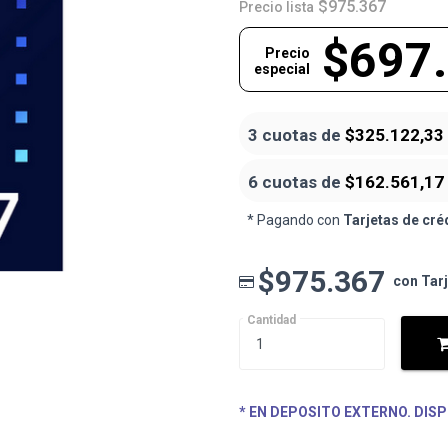
$975.367
Precio lista
$697
Precio
especial
3 cuotas de
$325.122,33
6 cuotas de
$162.561,17
* Pagando con
Tarjetas de cré
$975.367
con Tar
Cantidad
* EN DEPOSITO EXTERNO. DISP