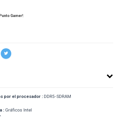
 Punto Gamer!
.
 por el procesador :
DDR5-SDRAM
 :
Gráficos Intel
C