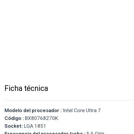
Ficha técnica
Modelo del procesador :
Intel Core Ultra 7
Código :
BX80768270K
Socket:
LGA 1851
Frecuencia del procesador turbo :
5.5 GHz