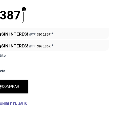
.387
¡SIN INTERÉS!
*
(PTF:
$975.367)
¡SIN INTERÉS!
*
(PTF:
$975.367)
dito
.
jeta
COMPRAR
ONIBLE EN 48HS