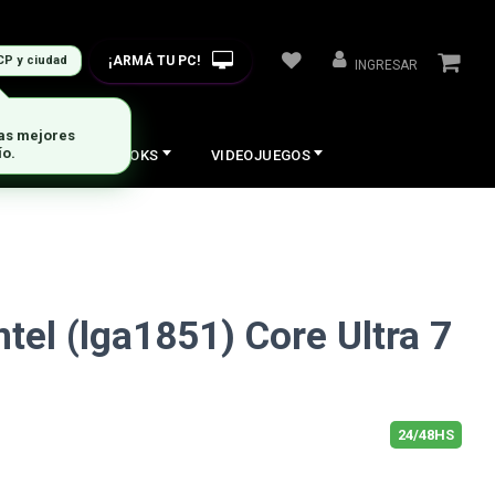
¡ARMÁ TU PC!
CP y ciudad
INGRESAR
las mejores
ío.
COS
NOTEBOOKS
VIDEOJUEGOS
tel (lga1851) Core Ultra 7
24/48HS