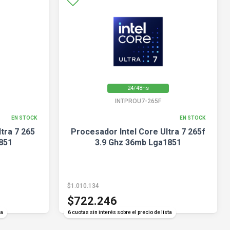
24/48hs
INTPROU7-265F
EN STOCK
EN STOCK
tra 7 265
Procesador Intel Core Ultra 7 265f
851
3.9 Ghz 36mb Lga1851
$1.010.134
$722.246
ta
6 cuotas sin interés sobre el precio de lista