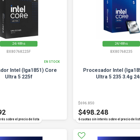
24/48hs
24/48hs
BX80768225F
BX80768235
EN STOCK
dor Intel (lga1851) Core
Procesador Intel (lga18
Ultra 5 225f
Ultra 5 235 3.4g 2
$696.850
92
$498.248
rés sobre el precio de lista
6 cuotas sin interés sobre el precio de lis