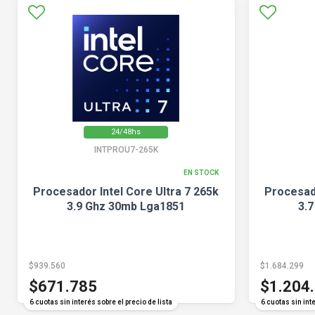
24/48hs
INTPROU7-265K
EN STOCK
Procesador Intel Core Ultra 7 265k
Procesado
3.9 Ghz 30mb Lga1851
3.
$939.560
$1.684.299
$671.785
$1.204
6 cuotas sin interés sobre el precio de lista
6 cuotas sin inte