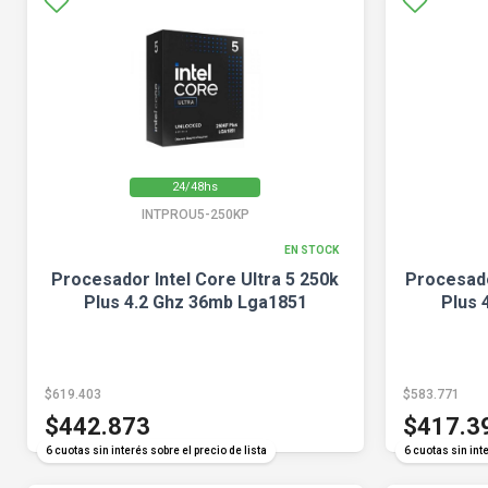
24/48hs
INTPROU5-250KP
EN STOCK
Procesador Intel Core Ultra 5 250k
Procesado
Plus 4.2 Ghz 36mb Lga1851
Plus 
$619.403
$583.771
$442.873
$417.3
6 cuotas sin interés sobre el precio de lista
6 cuotas sin inte