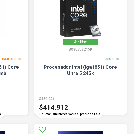
24/48hs
BX80768245K
BAJO STOCK
EN STOCK
51) Core
Procesador Intel (lga1851) Core
4mb
Ultra 5 245k
$580.296
$414.912
ta
6 cuotas sin interés sobre el precio de lista