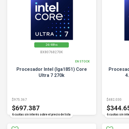
24/48hs
BX80768270K
EN STOCK
Procesador Intel (lga1851) Core
Procesado
Ultra 7 270k
4
$975.367
$482.030
$697.387
$344.6
6 cuotas sin interés sobre el precio de lista
6 cuotas sin inte