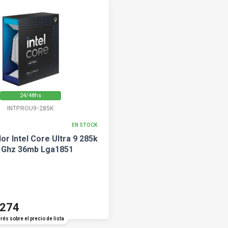
24/48hs
INTPROU9-285K
EN STOCK
r Intel Core Ultra 9 285k
7 Ghz 36mb Lga1851
.274
rés sobre el precio de lista