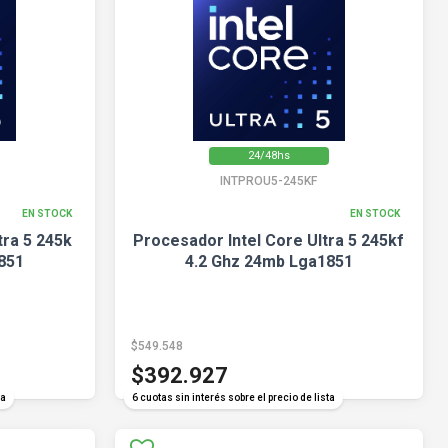
24/48hs
INTPROU5-245KF
EN STOCK
EN STOCK
tra 5 245k
Procesador Intel Core Ultra 5 245kf
851
4.2 Ghz 24mb Lga1851
$549.548
$392.927
ta
6 cuotas sin interés sobre el precio de lista