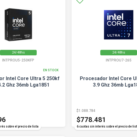
24/48hs
24/48hs
INTPROU5-250KFP
INTPROU7-265
EN STOCK
r Intel Core Ultra 5 250kf
Procesador Intel Core Ul
4.2 Ghz 36mb Lga1851
3.9 Ghz 36mb Lga1
$1.088.784
96
$778.481
rés sobre el precio de lista
6 cuotas sin interés sobre el precio de lis