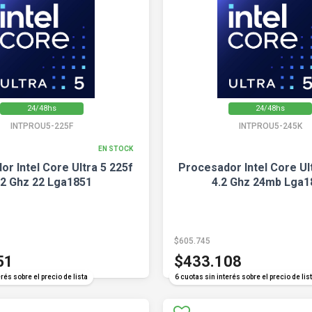
24/48hs
24/48hs
INTPROU5-225F
INTPROU5-245K
EN STOCK
r Intel Core Ultra 5 225f
Procesador Intel Core Ul
.2 Ghz 22 Lga1851
4.2 Ghz 24mb Lga1
$605.745
51
$433.108
rés sobre el precio de lista
6 cuotas sin interés sobre el precio de lis