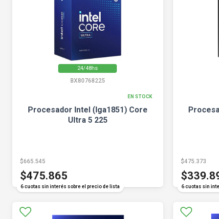
24/48hs
BX80768225
EN STOCK
Procesador Intel (lga1851) Core
Procesa
Ultra 5 225
$665.545
$475.373
$475.865
$339.8
6 cuotas sin interés sobre el precio de lista
6 cuotas sin inte