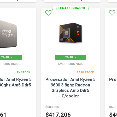
¡ULTIMAS 3 UNIDADES!
24/48hs
24/48hs
PROR5-8600G
AMDPROR5-9600
EN STOCK
BAJO STOCK
or Amd Ryzen 5
Procesador Amd Ryzen 5
Pro
30ghz Am5 Ddr5
9600 3.8ghz Radeon
Graphics Am5 Ddr5
C/cooler
$583.505
$633
761
$417.206
$4