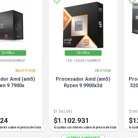
24/48hs
24/48hs
100000589WOF
100-100001368WOF
BAJO STOCK
EN STOCK
dor Amd (am5)
Procesador Amd (am5)
Pro
en 9 7900x
Ryzen 9 9900x3d
320
$1.542.561
$180
724
$1.102.931
$1
terés sobre el precio de lista
6 cuotas sin interés sobre el precio de lista
6 cuot
¡ULTIMAS 4 UNIDADES!