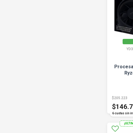
YD3
Procesa
Ryz
$205.223
$146.
6 cuotas sin in
¡ULTI