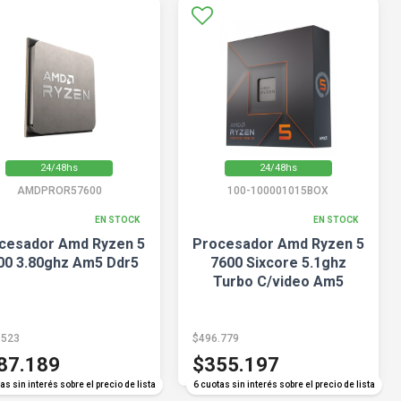
24/48hs
24/48hs
AMDPROR57600
100-100001015BOX
EN STOCK
EN STOCK
cesador Amd Ryzen 5
Procesador Amd Ryzen 5
00 3.80ghz Am5 Ddr5
7600 Sixcore 5.1ghz
Turbo C/video Am5
.523
$496.779
87.189
$355.197
as sin interés sobre el precio de lista
6 cuotas sin interés sobre el precio de lista