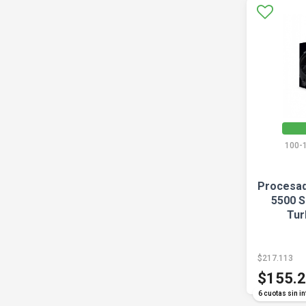
100-
Procesad
5500 S
Tur
$217.113
$155.
6 cuotas sin in