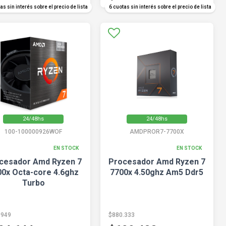
as sin interés sobre el precio de lista
6 cuotas sin interés sobre el precio de lista
24/48hs
24/48hs
100-100000926WOF
AMDPROR7-7700X
EN STOCK
EN STOCK
cesador Amd Ryzen 7
Procesador Amd Ryzen 7
00x Octa-core 4.6ghz
7700x 4.50ghz Am5 Ddr5
Turbo
.949
$880.333