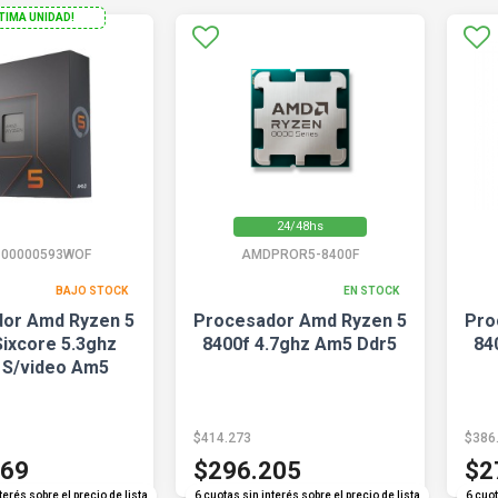
LTIMA UNIDAD!
24/48hs
100000593WOF
AMDPROR5-8400F
BAJO STOCK
EN STOCK
or Amd Ryzen 5
Procesador Amd Ryzen 5
Pro
Sixcore 5.3ghz
8400f 4.7ghz Am5 Ddr5
84
 S/video Am5
$414.273
$386
469
$296.205
$2
terés sobre el precio de lista
6 cuotas sin interés sobre el precio de lista
6 cuot