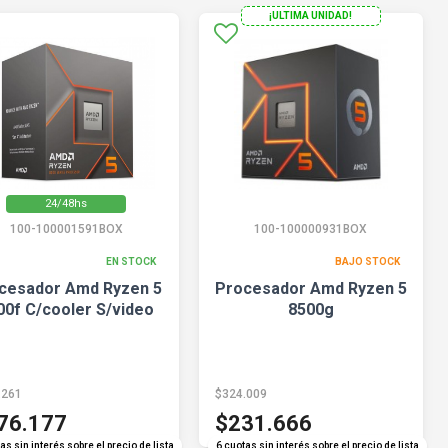
¡ULTIMA UNIDAD!
24/48hs
100-100001591BOX
100-100000931BOX
EN STOCK
BAJO STOCK
cesador Amd Ryzen 5
Procesador Amd Ryzen 5
00f C/cooler S/video
8500g
.261
$324.009
76.177
$231.666
as sin interés sobre el precio de lista
6 cuotas sin interés sobre el precio de lista