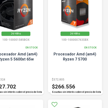
24/48hs
24/48hs
100-100001585BOX
100-100000743SBX
EN STOCK
EN STOCK
ocesador Amd (am4)
Procesador Amd (am4)
Ryzen 5 5600xt 65w
Ryzen 7 5700
.324
$372.805
27.702
$266.556
as sin interés sobre el precio de lista
6 cuotas sin interés sobre el precio de lista