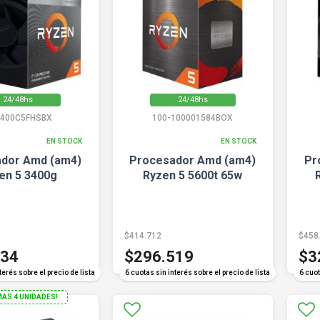
24/48hs
24/48hs
400C5FHSBX
100-100001584BOX
EN STOCK
EN STOCK
dor Amd (am4)
Procesador Amd (am4)
Pr
en 5 3400g
Ryzen 5 5600t 65w
$414.712
$458
734
$296.519
$3
terés sobre el precio de lista
6 cuotas sin interés sobre el precio de lista
6 cuot
MAS 4 UNIDADES!