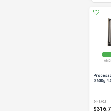
AMD
Procesad
8600g 4.
$443.023
$316.