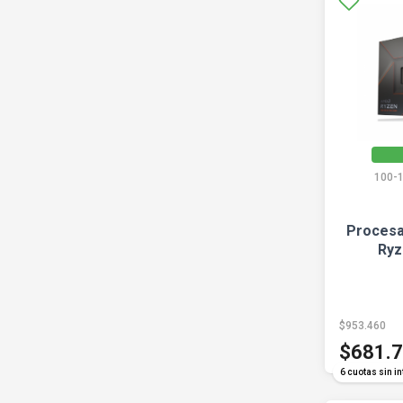
100-
Procesa
Ryz
$953.460
$681.
6 cuotas sin in