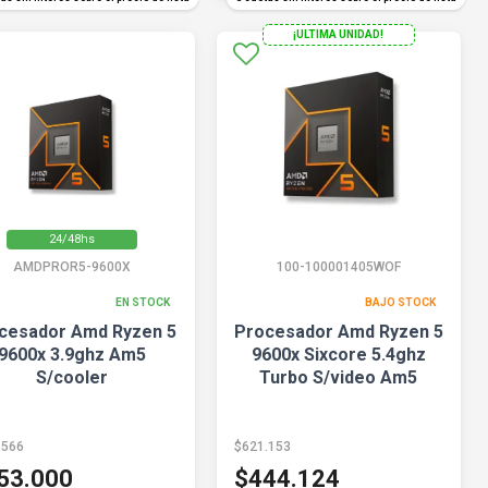
¡ULTIMA UNIDAD!
24/48hs
AMDPROR5-9600X
100-100001405WOF
EN STOCK
BAJO STOCK
cesador Amd Ryzen 5
Procesador Amd Ryzen 5
9600x 3.9ghz Am5
9600x Sixcore 5.4ghz
S/cooler
Turbo S/video Am5
.566
$621.153
53.000
$444.124