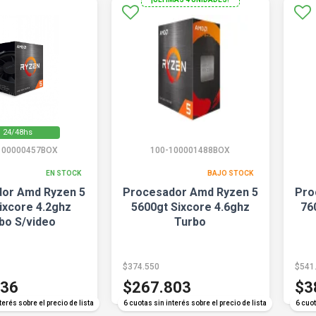
24/48hs
100000457BOX
100-100001488BOX
EN STOCK
BAJO STOCK
or Amd Ryzen 5
Procesador Amd Ryzen 5
Pro
ixcore 4.2ghz
5600gt Sixcore 4.6ghz
76
bo S/video
Turbo
$374.550
$541
236
$267.803
$3
terés sobre el precio de lista
6 cuotas sin interés sobre el precio de lista
6 cuot