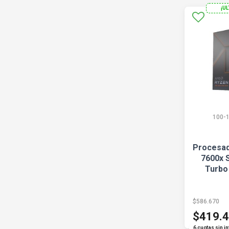
¡U
100-
Procesad
7600x 
Turbo
$586.670
$419.
6 cuotas sin in