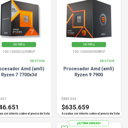
24/48hs
24/48hs
100-100002235WOF
100-100000590WOF
EN STOCK
EN STOCK
ocesador Amd (am5)
Procesador Amd (am5)
Ryzen 7 7700x3d
Ryzen 9 7900
.407
$889.034
46.651
$635.659
as sin interés sobre el precio de lista
6 cuotas sin interés sobre el precio de lista
¡ULTIMA UNIDAD!