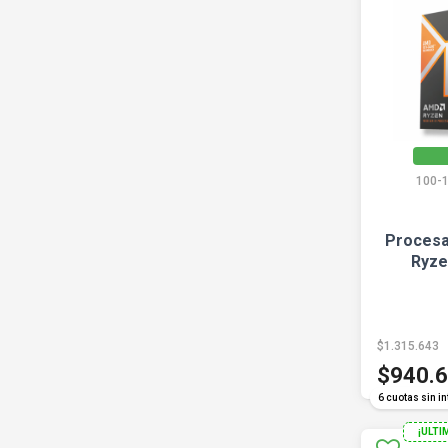
100-
Procesa
Ryze
$1.315.643
$940.
6 cuotas sin in
¡ULTI