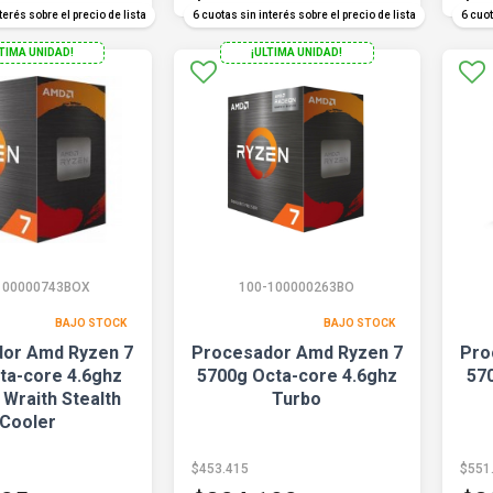
terés sobre el precio de lista
6 cuotas sin interés sobre el precio de lista
6 cuot
LTIMA UNIDAD!
¡ULTIMA UNIDAD!
100000743BOX
100-100000263BO
BAJO STOCK
BAJO STOCK
or Amd Ryzen 7
Procesador Amd Ryzen 7
Pro
ta-core 4.6ghz
5700g Octa-core 4.6ghz
57
 Wraith Stealth
Turbo
Cooler
$453.415
$551