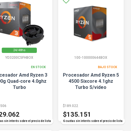
24/48hs
YD3200C5FHBOX
100-100000644BOX
EN STOCK
BAJO STOCK
cesador Amd Ryzen 3
Procesador Amd Ryzen 5
0g Quad-core 4.0ghz
4500 Sixcore 4.1ghz
Turbo
Turbo S/video
.506
$189.022
29.062
$135.151
as sin interés sobre el precio de lista
6 cuotas sin interés sobre el precio de lista