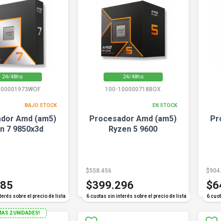
24/48hs
24/48hs
100001973WOF
100-100000718BOX
BAJO STOCK
EN STOCK
dor Amd (am5)
Procesador Amd (am5)
Pr
n 7 9850x3d
Ryzen 5 9600
$558.456
$904
685
$399.296
$6
terés sobre el precio de lista
6 cuotas sin interés sobre el precio de lista
6 cuot
MAS 2 UNIDADES!