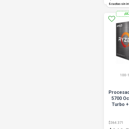
6 cuotas sin in
¡U
100-
Procesad
5700 Oc
Turbo +
$364.371