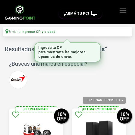
¡ARMÁ TU PC!
Enviar a
Ingresar CP y ciudad
Resultados para
Ingresa tu CP
"parlantes pc genius"
para mostrarte las mejores
opciones de envío.
¿Buscas una marca en especial?
ORDENAR POR PRECIO
¡ULTIMA UNIDAD!
¡ULTIMAS 2 UNIDADES!
10
%
10
%
OFF
OFF